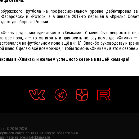
онца сезона.
ербуржского футбола на профессиональном уровне дебютировал за 
А-Хабаровск» и «Ротор», а в январе 2019-го перешёл в «Крылья Совет
одёжную сборные России.
«Очень рад присоединиться к «Химкам». У меня был непростой пер
ас всё позади — готов играть и приносить пользу команде. «Химки» — 
 встречался на футбольном поле ещё в ФНЛ. Спасибо руководству и трене
ой шанс. Сделаю всё возможное, чтобы помочь «Химкам» в этом сезоне.»
ксима в «Химках» и желаем успешного сезона в нашей команде!
и». © 2016-2026
ериалов сайта ссылка на ресурс обязательна
щайтесь на press@fckhimki.ru