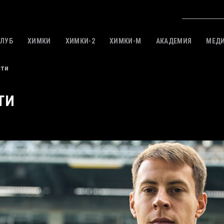
КЛУБ
ХИМКИ
ХИМКИ-2
ХИМКИ-M
АКАДЕМИЯ
МЕД
сти
ТИ