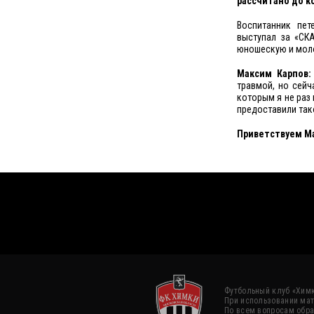
рассчитано до к
Воспитанник пет
выступал за «СК
юношескую и мол
Максим Карпов:
травмой, но сейч
которым я не раз
предоставили так
Приветствуем Ма
Футбольный клуб «Химк
При использовании мат
По всем вопросам обра