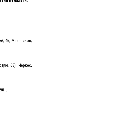
разил пенальти.
й, 46, Мельников,
дян, 68), Черкес,
90+.