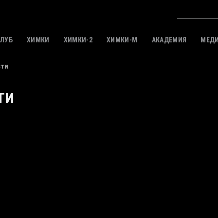
КЛУБ
ХИМКИ
ХИМКИ-2
ХИМКИ-M
АКАДЕМИЯ
МЕД
сти
ТИ