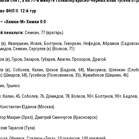
ыли счёт, а на 77-й минуте голкипер красно-чёрных Илья Тусеев от
 ФНЛ II. 12-й тур
 —
«Химки-М» Химки 0:0
й пенальти:
Семкин, 77 (вратарь).
(в), Иванушкин, Исаев, Болтунов, Геворкян, Нефедов, Абрамов (Садовски
идов, Семкин, Сергулев (к) (Волков, 71).
в (в), Гуров, Захаров, Губарев, Авагян, Прохоров, Драгой.
в (в), Соболев, Калин, Шехов (Бадоев, 68), Максумов, Шлёнкин (Слобо
к) (Шмаров, 68), Гусейнов (Полковников, 35), Жумабеков (Шишнин, 46).
н, Трынко.
я:
Калин, 45; Соболев, 76; Демидов, 78; Волков, 90+; Болтунов, 90+; Бадоев, 
Константин Юданов (Москва).
ор Махрин (Орел), Дмитрий Сменчугов (Красноярск).
лав Тарасов (Тула).
года. Обнинск. Стадион «Труд». 10 градусов. 100 зрителей.