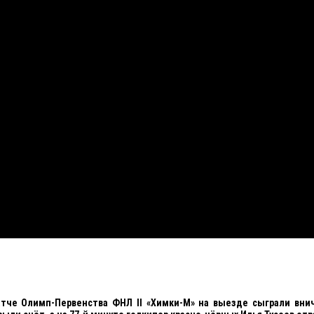
тче Олимп-Первенства ФНЛ II «Химки-М» на выезде сыграли внич