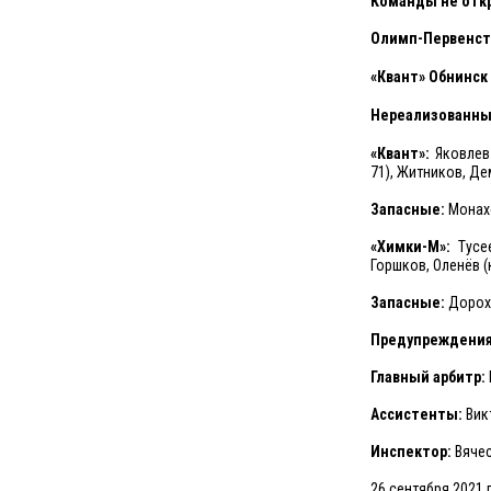
Команды не откр
Олимп-Первенство
«Квант» Обнинск
Нереализованны
«Квант»:
Яковлев 
71), Житников, Дем
Запасные:
Монахо
«Химки-М»:
Тусее
Горшков, Оленёв (
Запасные:
Дорохи
Предупреждени
Главный арбитр:
Ассистенты:
Викт
Инспектор:
Вячес
26 сентября 2021 