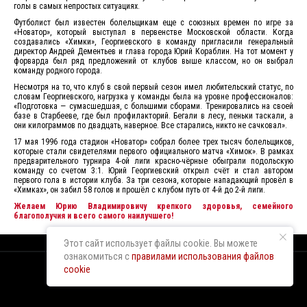
голы в самых непростых ситуациях.
Футболист был известен болельщикам еще с союзных времен по игре за
«Новатор», который выступал в первенстве Московской области. Когда
создавались «Химки», Георгиевского в команду пригласили генеральный
директор Андрей Дементьев и глава города Юрий Кораблин. На тот момент у
форварда был ряд предложений от клубов выше классом, но он выбрал
команду родного города.
Несмотря на то, что клуб в свой первый сезон имел любительский статус, по
словам Георгиевского, нагрузка у команды была на уровне профессионалов:
«Подготовка — сумасшедшая, с большими сборами. Тренировались на своей
базе в Старбееве, где был профилакторий. Бегали в лесу, пеньки таскали, а
они килограммов по двадцать, наверное. Все старались, никто не сачковал».
17 мая 1996 года стадион «Новатор» собрал более трех тысяч болельщиков,
которые стали свидетелями первого официального матча «Химок». В рамках
предварительного турнира 4-ой лиги красно-чёрные обыграли подольскую
команду со счетом 3:1. Юрий Георгиевский открыл счёт и стал автором
первого гола в истории клуба. За три сезона, которые нападающий провёл в
«Химках», он забил 58 голов и прошёл с клубом путь от 4-й до 2-й лиги.
Желаем Юрию Владимировичу крепкого здоровья, семейного
благополучия и всего самого наилучшего!
Этот сайт использует файлы cookie. Вы можете
ознакомиться с
правилами использования файлов
cookie