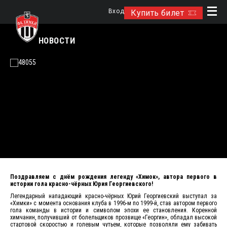
Вход
Купить билет
НОВОСТИ
Поздравляем с днём рождения легенду «Химок», автора первого в
истории гола красно-чёрных Юрия Георгиевского!
Легендарный нападающий красно-чёрных Юрий Георгиевский выступал за
«Химки» с момента основания клуба в 1996-м по 1999-й, став автором первого
гола команды в истории и символом эпохи ее становления. Коренной
химчанин, получивший от болельщиков прозвище «Георгин», обладал высокой
стартовой скоростью и голевым чутьем, которые позволяли ему забивать