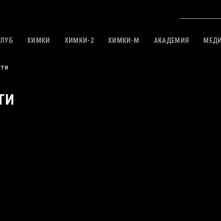
КЛУБ
ХИМКИ
ХИМКИ-2
ХИМКИ-M
АКАДЕМИЯ
МЕД
сти
ТИ