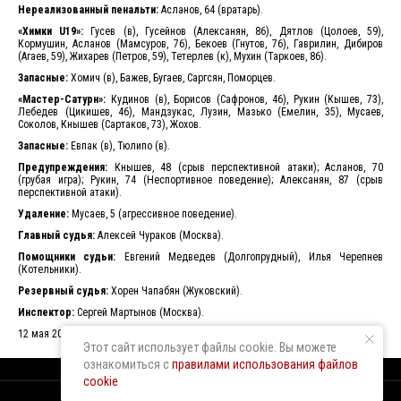
Нереализованный пенальти:
Асланов, 64 (вратарь).
«Химки U19»:
Гусев (в), Гусейнов (Алексанян, 86), Дятлов (Цолоев, 59),
Кормушин, Асланов (Мамсуров, 76), Бекоев (Гнутов, 76), Гаврилин, Дибиров
(Агаев, 59), Жихарев (Петров, 59), Тетерлев (к), Мухин (Таркоев, 86).
Запасные:
Хомич (в), Бажев, Бугаев, Саргсян, Поморцев.
«Мастер-Сатурн»:
Кудинов (в), Борисов (Сафронов, 46), Рукин (Кышев, 73),
Лебедев (Цикишев, 46), Мандзукас, Лузин, Мазько (Емелин, 35), Мусаев,
Соколов, Кнышев (Сартаков, 73), Жохов.
Запасные:
Евпак (в), Тюлипо (в).
Предупреждения:
Кнышев, 48 (срыв перспективной атаки); Асланов, 70
(грубая игра); Рукин, 74 (Неспортивное поведение); Алексанян, 87 (срыв
перспективной атаки).
Удаление:
Мусаев, 5 (агрессивное поведение).
Главный судья:
Алексей Чураков (Москва).
Помощники судьи:
Евгений Медведев (Долгопрудный), Илья Черепнев
(Котельники).
Резервный судья:
Хорен Чапабян (Жуковский).
Инспектор:
Сергей Мартынов (Москва).
12 мая 2023. Химки. Стадион «Новые Химки». 65 зрителей.
Этот сайт использует файлы cookie. Вы можете
ознакомиться с
правилами использования файлов
cookie