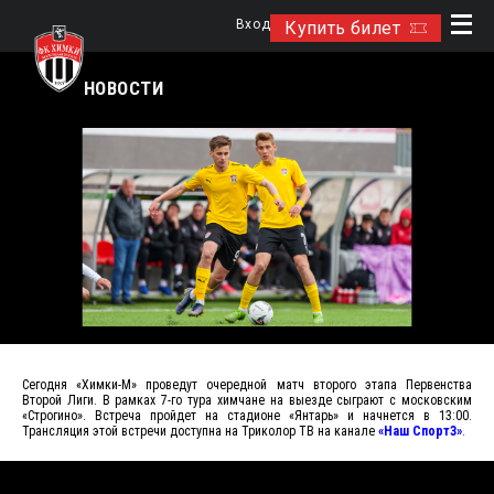
Вход
Купить билет
НОВОСТИ
Сегодня «Химки-М» проведут очередной матч второго этапа Первенства
Второй Лиги. В рамках 7-го тура химчане на выезде сыграют с московским
«Строгино». Встреча пройдет на стадионе «Янтарь» и начнется в 13:00.
Трансляция этой встречи доступна на Триколор ТВ на канале
«Наш Спорт3»
.