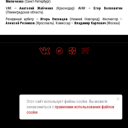
Милюченко
(Санкт-Петербург).
VAR —
Анатолий Жабченко
(Краснодар). AVAR —
Егор Болховитин
(Ленинградская область).
Резервный арбитр —
Игорь Низовцев
(Нижний Новгород). Инспектор —
Алексей Резников
(Ярославль). Комиссар —
Владимир Карпович
(Москва).
Этот сайт использует файлы cookie. Вы можете
ознакомиться с
правилами использования файлов
cookie