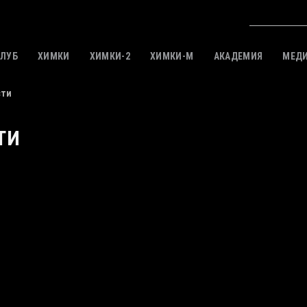
КЛУБ
ХИМКИ
ХИМКИ-2
ХИМКИ-M
АКАДЕМИЯ
МЕД
сти
ТИ