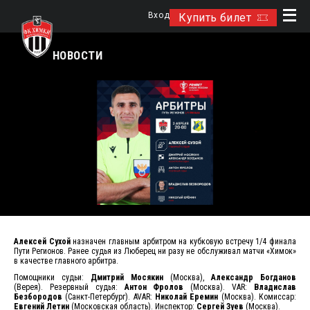
Вход
Купить билет
НОВОСТИ
Алексей Сухой
назначен главным арбитром на кубковую встречу 1/4 финала
Пути Регионов. Ранее судья из Люберец ни разу не обслуживал матчи «Химок»
в качестве главного арбитра.
Помощники судьи:
Дмитрий Мосякин
(Москва),
Александр Богданов
(Верея). Резервный судья:
Антон Фролов
(Москва). VAR:
Владислав
Безбородов
(Санкт-Петербург). AVAR:
Николай Еремин
(Москва). Комиссар:
Евгений Летин
(Московская область). Инспектор:
Сергей Зуев
(Москва).