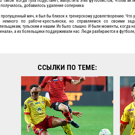
о такой: когда Тула подустанет, выпустить этих футболистов, чтобы акти
о получилось, добавилось удаление соперника.
й пропущенный мяч, я был бы близок к тренерскому удовлетворению. Что у
, немного по рабоче-крестьянски, но справляемся со своими зада
лельщикам, тульским и нашим. Их было слышно. И были моменты, когда 
енала», а их болельщики поддерживали нас. Люди разбираются в футболе,
ССЫЛКИ ПО ТЕМЕ: