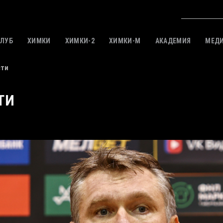
КЛУБ
ХИМКИ
ХИМКИ-2
ХИМКИ-M
АКАДЕМИЯ
МЕД
сти
ТИ