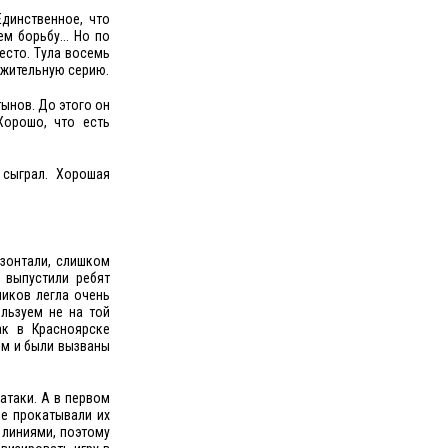
динственное, что
м борьбу... Но по
есто. Тула восемь
ожительную серию.
тынов. До этого он
Хорошо, что есть
 сыграл. Хорошая
изонтали, слишком
 выпустили ребят
ников легла очень
льзуем не на той
ак в Красноярске
им и были вызваны
атаки. А в первом
не прокатывали их
 линиями, поэтому