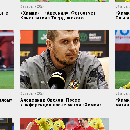
09 апреля 2024
09 апрел
ог с
«Химки» - «Арсенал». Фотоотчет
«Химк
Константина Твердовского
Ольги
08 апреля 2024
08 апрел
алом»
Александр Орехов. Пресс-
«Химк
конференция после матча «Химки» -
матча
«Арсенал»