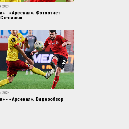
я 2024
и» - «Арсенал». Фотоотчет
 Степиньш
я 2024
и» - «Арсенал». Видеообзор