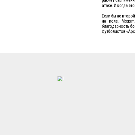
расчет был именн
атаке. И когда эт
Если бы не второ
на поле. Может
благодарность бо
футболистов «Арс