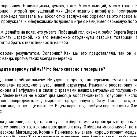
понравился. Болельщикам, думаю, тоже. Много эмоций, много голов. Е
ило, - второй пропущенный мяч. Даем подать в штрафную, проигрывае
 команда показала: мы абсолютно заслуженно боремся за это первое м
 пропускала, и «Нефтехимик» подошел к игре с нами, имея серьезную пол
: делайте на поле, что умеете. Победный гол, скажем, забил Серега Вара
лнять штрафной, но его немножко отодвинули старшие товарищи. 
оятся брать ответственность на себя.
оволен результатом. Соперник? Как мы его представляли, так он и
манда, против таких всегда интересно.
дадите первому тайму? Что было сказано в перерыве?
сделали тройную замену. Не удовлетворяло, как перемещаемся по гор
сенала» проходило внутрь нашей структуры. Изменили расстановку и
онова и Нетфуллина в связи с травмами наших центральных полузащит
а, Мелентьевич не может два месяца восстановиться, Голубовича испо
ится распределять и дозировать проделанную работу. После того, к
апитана, стало еще сложнее. Ищем варианты, пробуем перестановки. Эт
е.
ли движение, азарт, стали получше отбирать мяч и проводить встречные 
не устраивало то, как мы выходили в атаку. Отбирали много мячей, но 
и верхом. Магомедов, Корян и Панченко, мы знаем, хорошо играют между