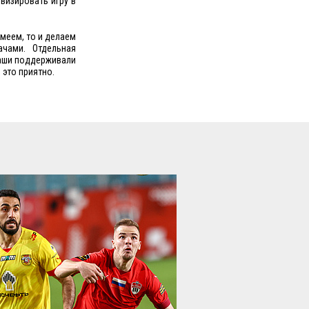
визировать игру в
меем, то и делаем
чами. Отдельная
наши поддерживали
 это приятно.