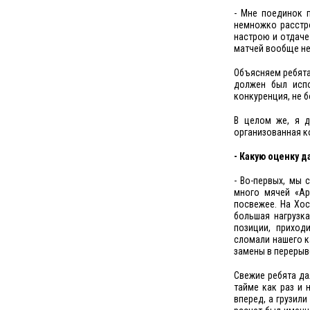
- Мне поединок 
немножко расстро
настрою и отдаче
матчей вообще не
Объясняем ребятам
должен был испо
конкуренция, не б
В целом же, я д
организованная ко
- Какую оценку 
- Во-первых, мы 
много мячей «Ар
посвежее. На Хос
большая нагрузк
позиции, приход
сломали нашего к
замены в перерыв
Свежие ребята да
тайме как раз и 
вперед, а грузил