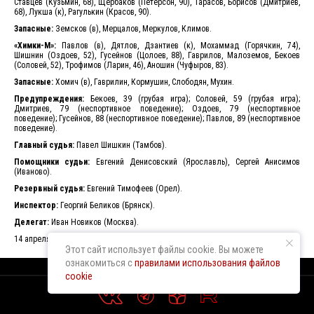
Ставцев (Кузьмин, 68), Щербаков (Петерсон, 90), Тарасов, Борисов (Дмитриев,
68), Лукша (к), Рагулькин (Красов, 90).
Запасные:
Земсков (в), Мерцалов, Меркулов, Климов.
«Химки-М»:
Павлов (в), Дятлов, Дзантиев (к), Мохаммад (Горячкин, 74),
Шишнин (Оздоев, 52), Гусейнов (Цолоев, 88), Гаврилов, Малоземов, Бекоев
(Соловей, 52), Трофимов (Ларин, 46), Аношин (Чуфыров, 83).
Запасные:
Хомич (в), Гаврилин, Кормушин, Слободян, Мухин.
Предупреждения:
Бекоев, 39 (грубая игра); Соловей, 59 (грубая игра);
Дмитриев, 79 (неспортивное поведение); Оздоев, 79 (неспортивное
поведение); Гусейнов, 88 (неспортивное поведение); Павлов, 89 (неспортивное
поведение).
Главный судья:
Павел Шишкин (Тамбов).
Помощники судьи:
Евгений Денисовский (Ярославль), Сергей Анисимов
(Иваново).
Резервный судья:
Евгений Тимофеев (Орел).
Инспектор:
Георгий Беликов (Брянск).
Делегат:
Иван Новиков (Москва).
14 апреля 2024 г. Орел. Центральный стадион им. В.И. Ленина. 6784 зрителей.
Этот сайт использует файлы cookie. Вы можете
ознакомиться с
правилами использования файлов
cookie