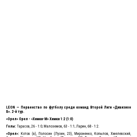
LEON — Первенство по футболу среди команд Второй Лиги «Дивизион
Б». 2-й тур.
«Орел» Орел - «Химки-М» Химки 1:2 (1:0)
Голы:
Тарасов, 26 - 1:0; Малоземов, 63 - 1:1; Ларин, 68 - 1:2.
«Орел»:
Котов (в), Полосин (Лузин, 23), Мироненко, Копылов, Хмелевский,