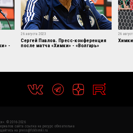
26 августа 2023
26 авгус
Сергей Павлов. Пресс-конференция
Химки
и» -
после матча «Химки» - «Волгарь»
и». © 2016-2026
ериалов сайта ссылка на ресурс обязательна
щайтесь на press@fckhimki.ru