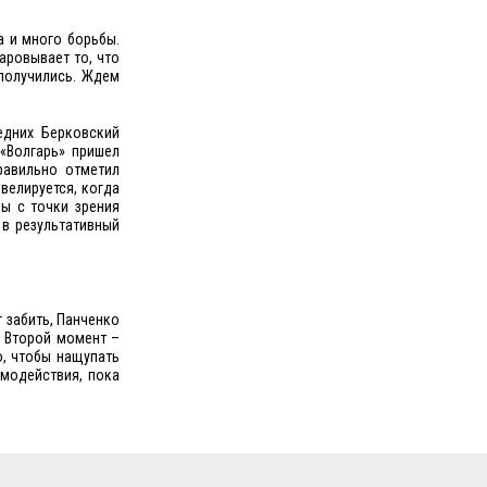
а и много борьбы.
аровывает то, что
 получились. Ждем
едних Берковский
 «Волгарь» пришел
равильно отметил
ивелируется, когда
ры с точки зрения
 в результативный
 забить, Панченко
. Второй момент –
о, чтобы нащупать
имодействия, пока