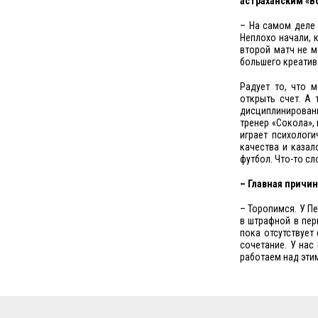
астраханским «В
– На самом деле 
Неплохо начали, 
второй матч не м
большего креатив
Радует то, что 
открыть счет. А 
дисциплинирован
тренер «Сокола», 
играет психологи
качества и казал
футбол. Что-то сл
– Главная причин
– Торопимся. У П
в штрафной в пер
пока отсутствует
сочетание. У нас
работаем над эти