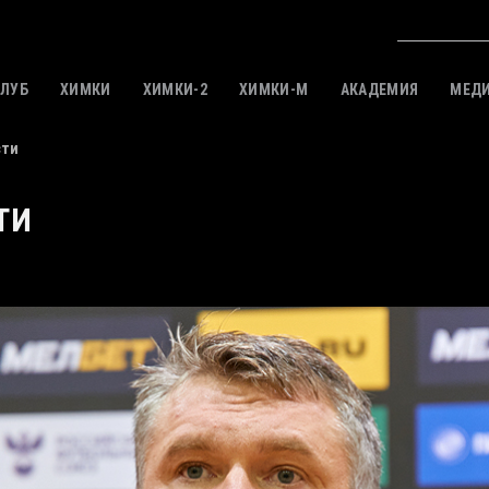
КЛУБ
ХИМКИ
ХИМКИ-2
ХИМКИ-M
АКАДЕМИЯ
МЕД
сти
ТИ