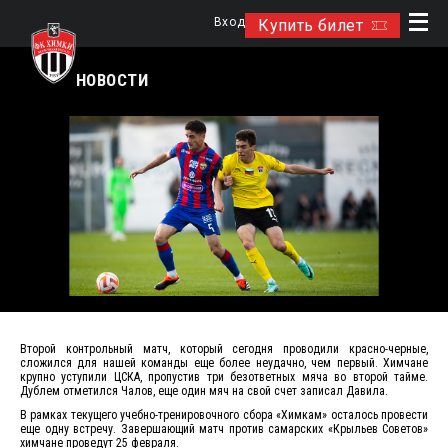
Вход
Купить билет
НОВОСТИ
Второй контрольный матч, который сегодня проводили красно-черные,
сложился для нашей команды еще более неудачно, чем первый. Химчане
крупно уступили ЦСКА, пропустив три безответных мяча во второй тайме.
Дублем отметился Чалов, еще один мяч на свой счет записал Давила.
В рамках текущего учебно-тренировочного сбора «Химкам» осталось провести
еще одну встречу. Завершающий матч против самарских «Крыльев Советов»
химчане проведут 25 февраля.