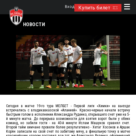
Вход
Купить билет
НОВОСТИ
Сегодня в матче 19-го тура МЕЛБЕТ - Первой лиги «Химки» на выезде
встречались с владикавказской «Аланией». Красно-черные начали встречу
быстрым голом в исполнении Александра Руденко, открывшего счет уже на 5-
й минуте матча. До перерыва возможности для взятия ворот были у обеих
команд, но забили гости - на 40-й минуте Ислам Машуков сравнял счет.
Второй тайм химчане провели более результативно - Хетаг Хосонов и Аршак
Корян записали на свой счет по забитому мячу, а финальную точку в матче
красивейшим ударом поставил все тот же Александр Руденко, оформивший