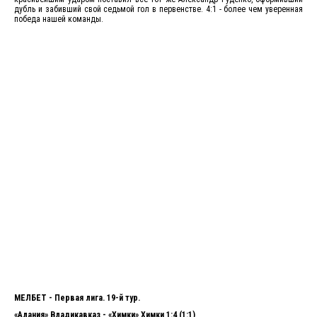
дубль и забивший свой седьмой гол в первенстве. 4:1 - более чем уверенная
победа нашей команды.
МЕЛБЕТ - Первая лига. 19-й тур.
«Алания» Владикавказ - «Химки» Химки 1:4 (1:1)