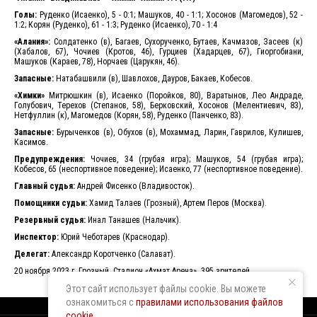
Голы:
Руденко (Исаенко), 5 - 0:1; Машуков, 40 - 1:1; Хосонов (Магомедов), 52 -
1:2; Корян (Руденко), 61 - 1:3; Руденко (Исаенко), 70 - 1:4
«Алания»:
Солдатенко (в), Багаев, Сухорученко, Бутаев, Качмазов, Засеев (к)
(Хабалов, 67), Чочиев (Кротов, 46), Гурциев (Хадарцев, 67), Гиоргобиани,
Машуков (Караев, 78), Норчаев (Царукян, 46).
Запасные:
Натабашвили (в), Шавлохов, Дауров, Бакаев, Кобесов.
«Химки»
Митрюшкин (в), Исаенко (Поройков, 80), Варатынов, Лео Андраде,
Голубович, Терехов (Степанов, 58), Берковский, Хосонов (Мелентиевич, 83),
Нетфуллин (к), Магомедов (Корян, 58), Руденко (Панченко, 83).
Запасные:
Бурыченков (в), Обухов (в), Мохаммад, Ларин, Гаврилов, Кулишев,
Касимов.
Предупреждения:
Чочиев, 34 (грубая игра); Машуков, 54 (грубая игра);
Кобесов, 65 (неспортивное поведение); Исаенко, 77 (неспортивное поведение).
Главный судья:
Андрей Фисенко (Владивосток).
Помощники судьи:
Хамид Талаев (Грозный), Артем Перов (Москва).
Резервный судья:
Инал Танашев (Нальчик).
Инспектор:
Юрий Чеботарев (Краснодар).
Делегат:
Александр Коротченко (Салават).
20 ноября 2023 г. Грозный. Стадион «Ахмат Арена». 395 зрителей.
Этот сайт использует файлы cookie. Вы можете
ознакомиться с
правилами использования файлов
cookie