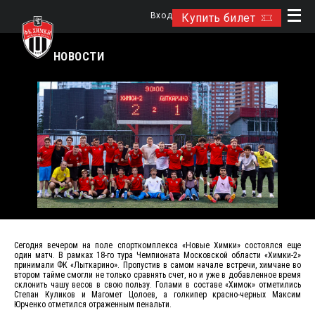
Вход
Купить билет
НОВОСТИ
Сегодня вечером на поле спорткомплекса «Новые Химки» состоялся еще
один матч. В рамках 18-го тура Чемпионата Московской области «Химки-2»
принимали ФК «Лыткарино». Пропустив в самом начале встречи, химчане во
втором тайме смогли не только сравнять счет, но и уже в добавленное время
склонить чашу весов в свою пользу. Голами в составе «Химок» отметились
Степан Куликов и Магомет Цолоев, а голкипер красно-черных Максим
Юрченко отметился отраженным пенальти.