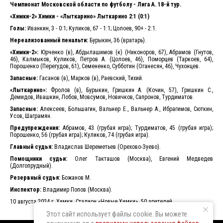
Чемпионат Московской области по футболу - Лига А. 18-й тур.
«Химки-2» Химки - «Лыткарино» Лыткарино 2:1 (0:1)
Голы:
Иванкин, 3 - 0:1; Куликов, 67 - 1:1; Цолоев, 90+ - 2:1.
Нереализованный пенальти:
Бурыкин, 36 (вратарь).
«Химки-2»:
Юрченко (в), Абдылашимов (к) (Никоноров, 67), Абрамов (Гнутов,
46), Калмыков, Куликов, Петров А. (Цолоев, 46), Поморцев (Таркоев, 64),
Порошенко (Перегудов, 61), Семененко, Субботин (Оганесян, 46), Чухонцев.
Запасные:
Гасанов (в), Марков (в), Раевский, Тихий.
«Лыткарино»:
Фролов (в), Бурыкин, Гришкин А. (Кочин, 57), Гришкин С.,
Демидов, Ивашкин, Лобов, Мовсумов, Новичков, Сапронов, Турдиматов.
Запасные:
Алексеев, Большагин, Вальнер Е., Вальнер А., Ибрагимов, Сюткин,
Усов, Шаграмян.
Предупреждения:
Абрамов, 43 (грубая игра); Турдиматов, 45 (грубая игра);
Порошенко, 56 (грубая игра); Куликов, 74 (грубая игра).
Главный судья:
Владислав Шереметьев (Орехово-Зуево).
Помощники судьи:
Олег Такташов (Москва), Евгений Медведев
(Долгопрудный).
Резервный судья:
Божанов М.
Инспектор:
Владимир Попов (Москва).
10 августа 2024 г. Химки. Стадион «Новые Химки». 50 зрителей.
Этот сайт использует файлы cookie. Вы можете