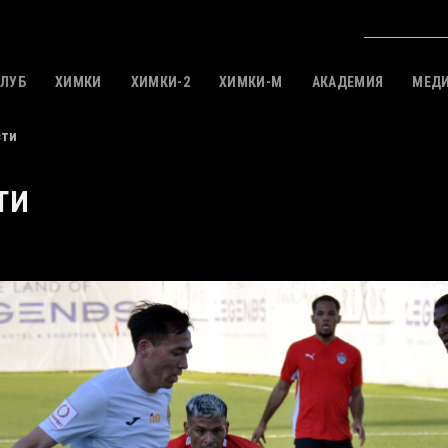
КЛУБ
ХИМКИ
ХИМКИ-2
ХИМКИ-M
АКАДЕМИЯ
МЕД
сти
ТИ