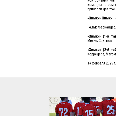
контрольный мат
команды не самым
принесли два точ
«Химки» Химки - 
Голы:
Фернандес, 1
«Химки» (1-й та
Мехия, Садыгов.
«Химки» (2-й та
Корредера, Магом
14 февраля 2025 г