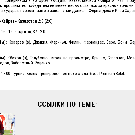
ч, соперником в котором выступил казахстанский «Кайрат». Матч пол
 простым, но победа тем не менее вновь осталась за красно-черными
ных удара в первом тайме в исполнении Даниэля Фернандеса и Ильи Сады
«Кайрат» Казахстан 2:0 (2:0)
6 - 1:0; Садыгов, 37 - 2:0.
йм):
Кокарев (в), Джикия, Фаринья, Филин, Фернандес, Вера, Бони, Бе
йм):
Обухов (в), Голубович, игрок на просмотре, Ориньо, Степанов, Мел
едов, Заболотный, Руденко.
. 17:00. Турция, Белек. Тренировочное поле отеля Rixos Premium Belek.
ССЫЛКИ ПО ТЕМЕ: