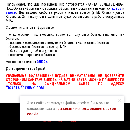
Напоминаем, что для посещения игр потребуется «
КАРТА БОЛЕЛЬЩИКА
».
Подробная информация о порядке оформления документа находится
здесь
и
здесь
. Для вашего удобства рядом с нашей ареной (в БЦ Химки - улица
Кирова, д. 27) накануне и в день игры будет организована работа сотрудников
МФЦ .
С дополнительной информацией
- о категориях лиц, имеющих право на получение бесплатных льготных
билетов;
- о правилах оформления и получения бесплатных льготных билетов;
- об оформлении билетов на сектор МГН;
- о билетах для детей и студентов;
- с прочими вопросами о билетах
можно ознакомится
ЗДЕСЬ
.
До встречи на трибунах!
УВАЖАЕМЫЕ БОЛЕЛЬЩИКИ! БУДЬТЕ ВНИМАТЕЛЬНЫ, НЕ ДОВЕРЯЙТЕ
СТОРОННИМ САЙТАМ! БИЛЕТЫ НА МАТЧИ КЛУБА МОЖНО ПРИОБРЕСТИ
_ТОЛЬКО_ НА ОФИЦИАЛЬНОМ САЙТЕ ПО АДРЕСУ
TICKETS.FCKHIMKI.COM
Этот сайт использует файлы cookie. Вы можете
ознакомиться с
правилами использования файлов
cookie