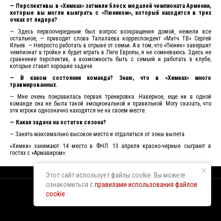
— Перспективы в «Химках» затмили блеск медалей чемпионата Армении,
которые вы могли выиграть с «Пюником», который находится в трех
очках от лидера?
— Здесь первоочередным был вопрос возвращения домой, нежели все
остальное, — приводит слова Талалаева корреспондент «Матч ТВ» Сергей
Ильев. — Непросто работать в отрыве от семьи. А в том, что «Пюник» завершит
чемпионат в тройке и будет играть в Лиге Европы, я не сомневаюсь. Здесь не
сравнение перспектив, а возможность быть с семьей и работать в клубе,
которые ставит хорошие задачи.
— В каком состоянии команда? Знаю, что в «Химках» много
травмированных.
— Мне очень понравилась первая тренировка. Наверное, еще ни в одной
команде она не была такой эмоциональной и правильной. Могу сказать, что
эти игроки однозначно находятся не на своем месте.
— Какая задача на остаток сезона?
— Занять максимально высокое место и отдалиться от зоны вылета.
«Химки» занимают 14 место в ФНЛ. 13 апреля красно-черные сыграют в
гостях с «Армавиром».
Этот сайт использует файлы cookie. Вы можете
ознакомиться с
правилами использования файлов
cookie