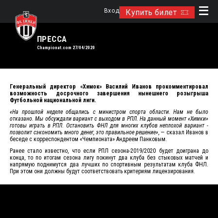
Вход
Купить билет
ПРЕССА
Championat.com 27/04/2020
Генеральный директор «Химок» Василий Иванов прокомментировал
возможность досрочного завершения нынешнего розыгрыша
Футбольной национальной лиги.
«На прошлой неделе общались с министром спорта области. Нам не было
отказано. Мы обсуждали вариант с выходом в РПЛ. На данный момент «Химки»
готовы играть в РПЛ. Остановить ФНЛ для многих клубов неплохой вариант -
позволит сэкономить много денег, это правильное решение»
, — сказал Иванов в
беседе с корреспондентом «Чемпионата» Андреем Панковым.
Ранее стало известно, что если РПЛ сезона-2019/2020 будет доиграна до
конца, то по итогам сезона лигу покинут два клуба без стыковых матчей и
напрямую поднимутся два лучших по спортивным результатам клуба ФНЛ.
При этом они должны будут соответствовать критериям лицензирования.