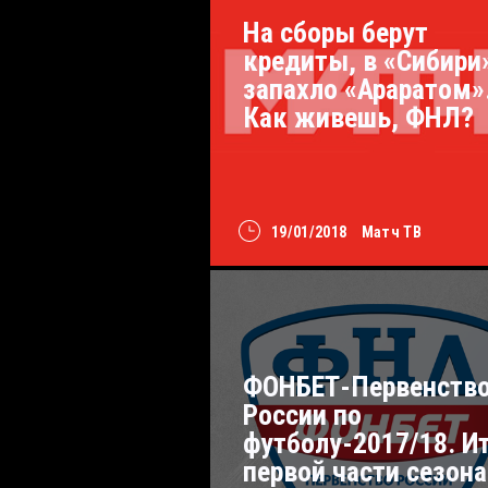
На сборы берут
кредиты, в «Сибири
запахло «Араратом»
Как живешь, ФНЛ?
19/01/2018
Матч ТВ
ФОНБЕТ-Первенств
России по
футболу-2017/18. И
первой части сезона