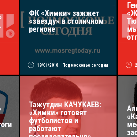
Ге
ФК «Химки» зажжет
«Ж
»
«звезду» в столичном
Тю
.
регионе
мы
от
19/01/2018
Подмосковье сегодня
Тажутдин КАЧУКАЕВ:
о
Ал
«Химки» готовят
«К
футболистов и
тоги
ме
работают
за
последовательно»