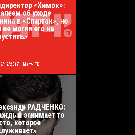
ндиректор «Химок»:
алеем об уходе
нина в «Спартак», но
 не могли его не
пустить»
29/12/2017
Матч ТВ
ександр РАДЧЕНКО:
аждый занимает то
сто, которое
служивает»