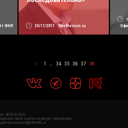
йт ФНЛ
25/11/2017
OneDivision.ru
Офи
1
...
34
35
36
37
38
и». © 2016-2026
ериалов сайта ссылка на ресурс обязательна
щайтесь на press@fckhimki.ru