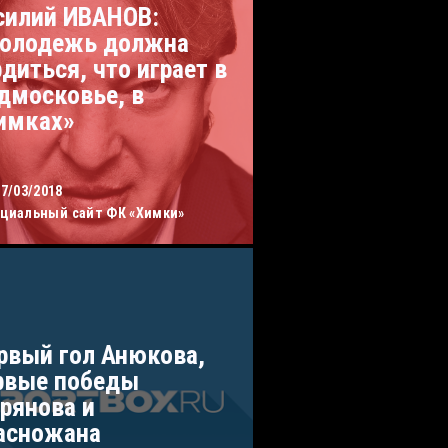
силий ИВАНОВ:
олодежь должна
рдиться, что играет в
дмосковье, в
имках»
27/03/2018
циальный сайт ФК «Химки»
рвый гол Анюкова,
рвые победы
рянова и
асножана