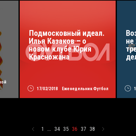
Подмосковный идеал.
Во
Илья Казаков – о
не
новом клубе Юрия
тр
Красножана
де
кой
17/02/2018
Еженедельник Футбол
1
...
34
35
36
37
38