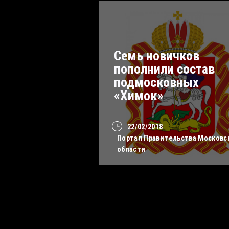
Семь новичков
пополнили состав
подмосковных
«Химок»
22/02/2018
Портал Правительства Московс
области