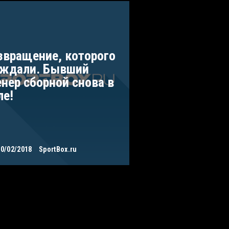
звращение, которого
 ждали. Бывший
енер сборной снова в
ле!
10/02/2018
SportBox.ru