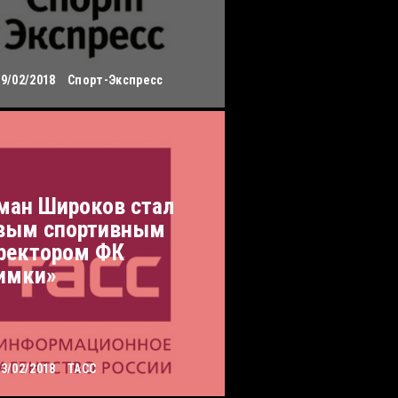
09/02/2018
Спорт-Экспресс
ман Широков стал
вым спортивным
ректором ФК
имки»
03/02/2018
ТАСС