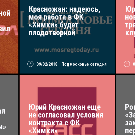
Красножан: надеюсь,
Юр
ной
моя работа в ФК
но
«Химки» будет
тр
вил
плодотворной
кл
09/02/2018
Подмосковье сегодня
Юрий Красножан еще
Ро
ал
не согласовал условия
«З
контракта с ФК
за
и»
«Химки»
пе