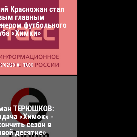
ий Красножан стал
вым главным
енером футбольного
уба «Химки»
09/02/2018
ТАСС
ман ТЕРЮШКОВ:
адача «Химок» -
кончить сезон в
рвой десятке»