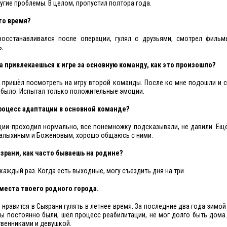
угие проблемы. В целом, пропустил полтора года.
то время?
 восстанавливался после операции, гулял с друзьями, смотрел фильм
ь.
а привлекаешься к игре за основную команду, как это произошло?
б пришёл посмотреть на игру второй команды. После ко мне подошли и 
о было. Испытал только положительные эмоции.
процесс адаптации в основной команде?
ции проходил нормально, все понемножку подсказывали, не давили. Ещ
Малыхиным и Боженовым, хорошо общаюсь с ними.
ызрани, как часто бываешь на родине?
 каждый раз. Когда есть выходные, могу съездить дня на три.
 места твоего родного города.
 нравится в Сызрани гулять в летнее время. За последние два года зимо
мы постоянно были, шёл процесс реабилитации, не мог долго быть дома
твенниками и девушкой.