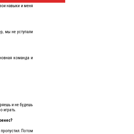
свои навыки и меня
ер, мы не уступали
сновная команда и
еряешь и не будешь
о играть.
еренес?
 пропустил. Потом