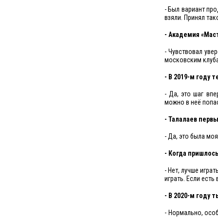
- Был вариант про
взяли. Принял так
- Академия «Маст
- Чувствовал увер
московским клуб
- В 2019-м году 
- Да, это шаг вп
можно в неё попа
- Талалаев перв
- Да, это была мо
- Когда пришлос
- Нет, лучше игра
играть. Если есть
- В 2020-м году 
- Нормально, осо