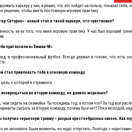
должить карьеру у них, я решил, что это пойдет на пользу, показал себя, 
ое решение, чтобы иметь постоянную игровую практику.
ер-Сатурна» - новый этап в твоей карьере, что чувствовал?
енность из-за того, что имел игровую практику. У нас был хороший трен
ам.
тебя пригласили в» Химки-М».
еред, в профессиональный футбол. Всегда держал в голове, что есть о
сть.
ым стал привлекать тебя в основную команду.
я цель, к которой я стремился.
ь возвращаться во вторую команду, не давило морально?
ть, чем сидеть на скамейке. Ты посидишь год, а потом что? За год всё раст
 варианты сыграть за вторую команду, почему бы и нет? Пока молодой, над
ты получил серьезную травму – разрыв крестообразных связок. Как п
бо не загонялся. Были моменты, но надо отпустить. Полгода с «крестами»