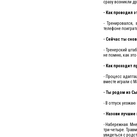
сразу возникли др
- Как проводил э
- Тренировался,
телефоне поиграт
- Сейчас ты снов
- Тренерский шта
не помню, как эт
- Как проходит 
- Процесс адапта
вместе играли с 
- Ты родом из С
- В отпуск уезжаю
- Назови лучшие
- Набережная. Мне
три-четыре. Трав
увидеться с родс