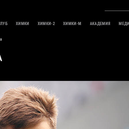
КЛУБ
ХИМКИ
ХИМКИ-2
ХИМКИ-M
АКАДЕМИЯ
МЕД
а
А