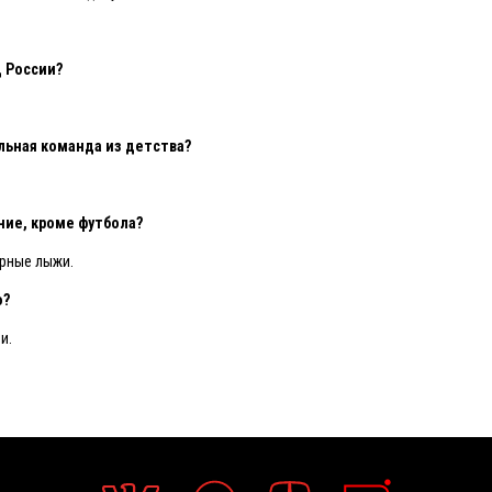
 России?
льная команда из детства?
ние, кроме футбола?
орные лыжи.
о?
и.