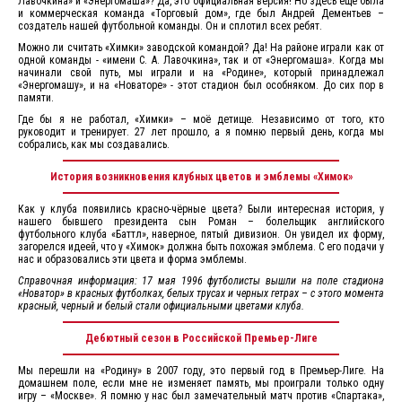
Лавочкина» и «Энергомаша»? Да, это официальная версия! Но здесь ещё была
и коммерческая команда «Торговый дом», где был Андрей Дементьев –
создатель нашей футбольной команды. Он и сплотил всех ребят.
Можно ли считать «Химки» заводской командой? Да! На районе играли как от
одной команды - «имени С. А. Лавочкина», так и от «Энергомаша». Когда мы
начинали свой путь, мы играли и на «Родине», который принадлежал
«Энергомашу», и на «Новаторе» - этот стадион был особняком. До сих пор в
памяти.
Где бы я не работал, «Химки» – моё детище. Независимо от того, кто
руководит и тренирует. 27 лет прошло, а я помню первый день, когда мы
собрались, как мы создавались.
История возникновения клубных цветов и эмблемы «Химок»
Как у клуба появились красно-чёрные цвета? Были интересная история, у
нашего бывшего президента сын Роман – болельщик английского
футбольного клуба «Баттл», наверное, пятый дивизион. Он увидел их форму,
загорелся идеей, что у «Химок» должна быть похожая эмблема. С его подачи у
нас и образовались эти цвета и форма эмблемы.
Справочная информация: 17 мая 1996 футболисты вышли на поле стадиона
«Новатор» в красных футболках, белых трусах и черных гетрах – с этого момента
красный, черный и белый стали официальными цветами клуба.
Дебютный сезон в Российской Премьер-Лиге
Мы перешли на «Родину» в 2007 году, это первый год в Премьер-Лиге. На
домашнем поле, если мне не изменяет память, мы проиграли только одну
игру – «Москве». Я помню у нас был замечательный матч против «Спартака»,