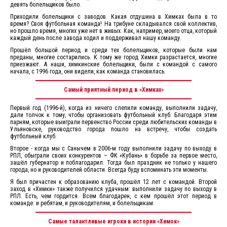
девять болельщиков было.
Приходили болельщики с заводов. Какая отдушина в Химках была в то
время? Своя футбольная команда! На трибуне складывался свой коллектив,
но прошло время, многих уже нет в живых. Как, например, моего отца, который
каждый день после завода ходил и поддерживал нашу команду.
Прошёл большой период и среди тех болельщиков, которые были нам
преданы, многие состарились. К тому же город Химки разрастается, многие
приезжают. А наши, химкинские болельщики, были с командой с самого
начала, с 1996 года, они видели, как команда становилась.
Самый приятный период в «Химках»
Первый год (1996-й), когда из ничего слепили команду, выполнили задачу,
дали толчок к тому, чтобы организовать футбольный клуб. Благодаря этим
парням, которые выиграли первенство России среди любительских команды в
Ульяновске, руководство города пошло на встречу, чтобы создать
футбольный клуб.
Второе - когда мы с Санычем в 2006-м году выполнили задачу по выходу в
РПЛ, обыграли своих конкурентов – ФК «Кубань» в борьбе за первое место,
зашёл губернатор и поблагодарил. Тогда был праздник не только у нашего
города, но и руководителей области. Всегда буду вспоминать эти моменты.
Я был причастен к образованию клуба, прошёл 12 лет с командой. Второй
заход в «Химки» также получился удачным: выполнили задачу по выходу в
РПЛ. Есть, чем гордится. Всем благодарен, с кем прошёл этот период в
команде: и ребятам, и руководителям, и болельщикам.
Самые талантливые игроки в истории «Химок»