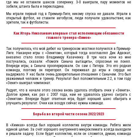
где мы не оставили шансов сопернику. 3-0 выиграли, пару моментов не
забили, штанга была и перекладина.
Мы играли первый год в Премьер-Лиге, никому спуска не давали. Играли в
открытый футбол, не ставили автобусов, люди получали удовольствие, как
зрители, так и футболисты.
Как Игорь Николаевич впервые стал исполняющим обязанности
главного тренера «Химок»
Так получилось, что мой дебют на тренерском мостике получился в Премьер-
Лиге. Накануне игры с «Зенитом», который тогда возглавлял Дик Адвокат,
внезапно стало плохо Владимиру Казаченку. В три часа ночи ко мне
постучались, сказали: «Помоги Саныча вытащить», спросонья не понял.
Впереди игры, а Саныча прооперировали. Он сам с Питера. Это его родная
команда, поэтому он перегорел. Он переживал до игры и сердце не
выдержало. У нас были очень доверительные отношения с Санычем. Это был
уважаемый человек и тренер. Результат был положительным 2:2, в том году
«Зенит» выиграл чемпионат.
Радует, что в начале этого сезона вновь удалось отобрать очки у «Зенита».
Долгое время, как раз с 2007 года, нам не удавалось удачно сыграть с
«Зенитом». Впереди будет ответная игра, будет хороший шанс обыграть и
улучшить результат. Очки как воздух сейчас нужны команде.
Борьба во второй части сезона 2022/2023
В «Химках» всегда был хороший коллектив внутри команды. Ребята жили
единой целью. За счёт хорошего внутреннего микроклимата всегда выходили
и решали задачу. Если будет коллектив, если он сложится, думаю, команда