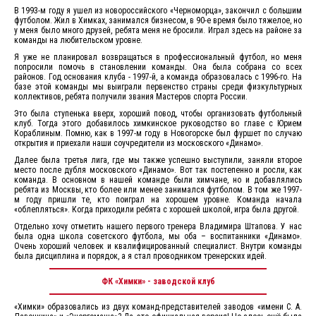
В 1993-м году я ушел из новороссийского «Черноморца», закончил с большим
футболом. Жил в Химках, занимался бизнесом, в 90-е время было тяжелое, но
у меня было много друзей, ребята меня не бросили. Играл здесь на районе за
команды на любительском уровне.
Я уже не планировал возвращаться в профессиональный футбол, но меня
попросили помочь в становлении команды. Она была собрана со всех
районов. Год основания клуба - 1997-й, а команда образовалась с 1996-го. На
базе этой команды мы выиграли первенство страны среди физкультурных
коллективов, ребята получили звания Мастеров спорта России.
Это была ступенька вверх, хороший повод, чтобы организовать футбольный
клуб. Тогда этого добавилось химкинское руководство во главе с Юрием
Кораблиным. Помню, как в 1997-м году в Новогорске был фуршет по случаю
открытия и приехали наши соучредители из московского «Динамо».
Далее была третья лига, где мы также успешно выступили, заняли второе
место после дубля московского «Динамо». Вот так постепенно и росли, как
команда. В основном в нашей команде были химчане, но и добавлялись
ребята из Москвы, кто более или менее занимался футболом. В том же 1997-
м году пришли те, кто поиграл на хорошем уровне. Команда начала
«облепляться». Когда приходили ребята с хорошей школой, игра была другой.
Отдельно хочу отметить нашего первого тренера Владимира Штапова. У нас
была одна школа советского футбола, мы оба – воспитанники «Динамо».
Очень хороший человек и квалифицированный специалист. Внутри команды
была дисциплина и порядок, а я стал проводником тренерских идей.
ФК «Химки» - заводской клуб
«Химки» образовались из двух команд-представителей заводов «имени С. А.