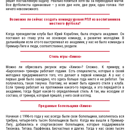
решит поставленную задачу. Реально побиться хотя бы за переходные матчи.
Все футболисты одинаковые – у всех две ноги, две руки, одна голова. Нет
ничего невозможного.
Возможно ли сейчас создать команду уровня РПЛ из воспитанников
местного футбола?
Когда президентом клуба был Юрий Кораблин, была открыта академия. Он
поставил во главу угла не основную команду, а развитие молодёжи. В
дальнейшем если кто-то выстреливал из академии, у нас не было команды в
Премьер-Лиге и люди, соответственно, уходили.
Стиль игры «Химок»
Можно ли обрисовать рисунок игры «Химок»? Сложно… К примеру, в
«Барселоне» тренеры работают годами. Есть специалисты, которые в своей
методике придерживаются того, что делают в первой команде. А у нас с
первых дней было заведено, что здесь больше года никто и не работал. Так
получилось, такая текучка. Поэтому, не может быть единого стиля у клуба.
Если тренер работает на протяжении какого-то периода, и это передаётся в
академию, тогда будет какой-то определённый стиль. А так, мы исходим от
состава, от тренера, который пришёл, у него свой взгляд.
Преданные болельщики «Химок»
Начиная с 1996-го года у нас всегда были свои болельщики, заполнялась вся
трибуна, четыре-пять тысяч болельщиков было. Когда мы вышли в Премьер-
Лигу, добавились и спартаковские болельщики, которые поддерживали
Тихонова, Титова, Парфёнова, Бесчастных и других. Тогда у нас своих тысяч