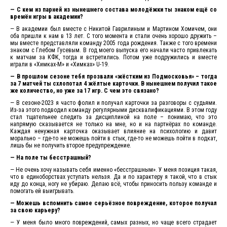
— С кем из парней из нынешнего состава молодёжки ты знаком ещё со
времён игры в академии?
— В академии был вместе с Никитой Гаврилиным и Мартином Хомичем, они
оба пришли к нам в 13 лет. С того момента и стали очень хорошо дружить –
мы вместе представляли команду 2005 года рождения. Также с того времени
знаком с Глебом Гусевым. В год моего выпуска его начали часто привлекать
к матчам за КФК, тогда и встретились. Потом уже подружились и вместе
играли в «Химках-М» и «Химках» U-19.
— В прошлом сезоне тебя прозвали «жёстким из Подмосковья» – тогда
за 7 матчей ты схлопотал 4 жёлтые карточки. В нынешнем получил такое
же количество, но уже за 17 игр. С чем это связано?
— В сезоне-2023 я часто фолил и получал карточки за разговоры с судьями.
Из-за этого подводил команду регулярными дисквалификациями. В этом году
стал тщательнее следить за дисциплиной на поле – понимаю, что это
напрямую сказывается не только на мне, но и на партнёрах по команде.
Каждая ненужная карточка оказывает влияние на психологию и давит
морально – где-то не можешь пойти в стык, где-то не можешь пойти в подкат,
лишь бы не получить второе предупреждение.
— На поле ты бесстрашный?
— Не очень хочу называть себя именно «бесстрашным». У меня позиция такая,
что в единоборствах уступать нельзя. Да и по характеру я такой, что в стык
иду до конца, ногу не убираю. Делаю всё, чтобы приносить пользу команде и
помогать ей выигрывать.
— Можешь вспомнить самое серьёзное повреждение, которое получал
за свою карьеру?
— У меня было много повреждений, самых разных, но чаще всего страдает