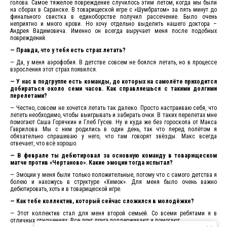
голова. Самое тяжелое повреждение случилось этим летом, когда мы были
на сборах в Саранске. В товарищеской игре с «Шумбратом» за пять минут до
финального свистка в единоборстве получил рассечение. Было очень
неприятно и много крови. Но хочу отдельно выделить нашего доктора –
Андрея Вадимовича. Именно он всегда выручает меня после подобных
повреждений.
— Правда, что у тебя есть страх летать?
— Да, у меня аэрофобия. В детстве совсем не боялся летать, но в процессе
взросления этот страх появился.
— У нас в подгруппе есть команды, до которых на самолёте приходится
добираться около семи часов. Как справляешься с такими долгими
перелетами?
— Честно, совсем не хочется летать так далеко. Просто настраиваю себя, что
лететь необходимо, чтобы выигрывать и забирать очки. В таких перелетах мне
помогают Саша Горячкин и Глеб Гусев. Ну и куда же без гороскопа от Макса
Гаврилова. Мы с ним родились в один день, так что перед полётом я
обязательно спрашиваю у него, что там говорят звёзды. Макс всегда
отвечает, что всё хорошо.
— В феврале ты дебютировал за основную команду в товарищеском
матче против «Чертаново». Какие эмоции тогда испытал?
— Эмоции у меня были только положительные, потому что с самого детства я
болею и нахожусь в структуре «Химок». Для меня было очень важно
дебютировать, хоть и в товарищеской игре.
— Как тебе коллектив, который сейчас сложился в молодёжке?
— Этот коллектив стал для меня второй семьей. Со всеми ребятами я в
отличных отношениях. Все друг друга поддерживают и помогают.