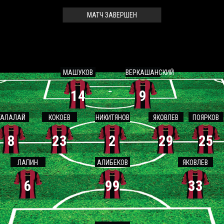
МАТЧ ЗАВЕРШЕН
МАШУКОВ
ВЕРКАШАНСКИЙ
14
9
ТАЛАЛАЙ
КОКОЕВ
НИКИТЯНОВ
ЯКОВЛЕВ
ПОЯРКОВ
8
23
2
29
25
ЛАПИН
АЛИБЕКОВ
ЯКОВЛЕВ
6
99
33