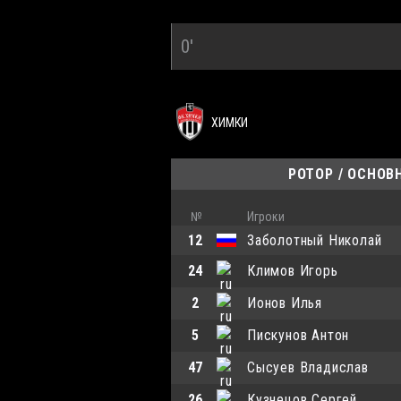
0'
ХИМКИ
РОТОР / ОСНОВ
№
Игроки
12
Заболотный Николай
24
Климов Игорь
2
Ионов Илья
5
Пискунов Антон
47
Сысуев Владислав
26
Кузнецов Сергей