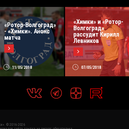
«Химки» и «Ротор-
«Ротор-Волгоград»
Волгоград»
- «Химки». Анонс
рассудит Кирилл
матча
Левников
11/05/2018
07/05/2018
и». © 2016-2026
ериалов сайта ссылка на ресурс обязательна