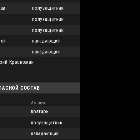
лав
полузащитник
полузащитник
полузащитник
гей
нападающий
нападающий
рий Красножан
АПАСНОЙ СОСТАВ
Амплуа
вратарь
полузащитник
нападающий