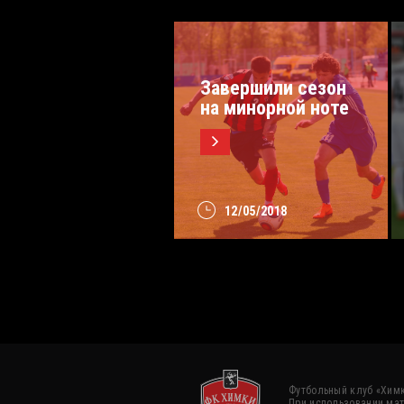
Завершили сезон
на минорной ноте
12/05/2018
Футбольный клуб «Химк
При использовании мат