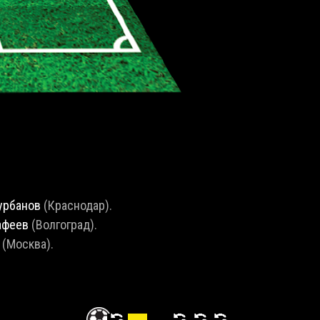
урбанов
(Краснодар).
афеев
(Волгоград).
ь
(Москва).