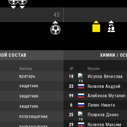
45'
НОЙ СОСТАВ
ХИМКИ / О
Амплуа
№
Игроки
вратарь
18
Исупов Вячеслав
защитник
33
Яковлев Андрей
99
Алибеков Муталип
защитник
6
Лапин Никита
защитник
25
Поярков Денис
полузащитник
29
Яковлев Максим
полузащитник