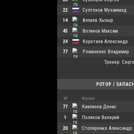
22
Султонов Мухаммад
14
Аппаев Хызыр
45
Вотинов Максим
24
Коротаев Александр
77
Романенко Владимир
Тренер: Серг
РОТОР / ЗАПАС
№
Игроки
77
Кавлинов Денис
1
Поляков Валерий
20
Столяренко Александр