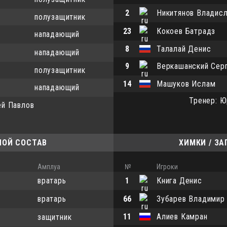
2
Никитянов Владис
полузащитник
23
Кокоев Батрадз
нападающий
8
Талалай Денис
нападающий
9
Веркашанский Сер
полузащитник
14
Машуков Ислам
нападающий
Тренер: Ю
ей Павлов
НОЙ СОСТАВ
ХИМКИ / З
Амплуа
№
Игроки
вратарь
1
Книга Денис
вратарь
66
Зубарев Владимир
11
Алиев Камран
защитник