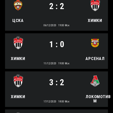
2 : 2
ЦСКА
ХИМКИ
06/12/2020
19:00 Мск
1 : 0
ХИМКИ
АРСЕНАЛ
11/12/2020
19:00 Мск
3 : 2
ХИМКИ
ЛОКОМОТИВ
М
17/12/2020
18:00 Мск