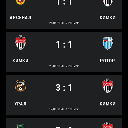
1 : 1
АРСЕНАЛ
ХИМКИ
25/08/2020
20:30 Мск
1 : 1
ХИМКИ
РОТОР
29/08/2020
20:00 Мск
3 : 1
УРАЛ
ХИМКИ
12/09/2020
16:30 Мск