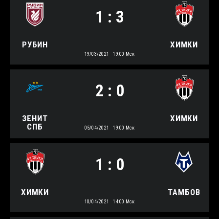
1 : 3
РУБИН
ХИМКИ
19/03/2021
19:00 Мск
2 : 0
ЗЕНИТ
ХИМКИ
СПБ
05/04/2021
19:00 Мск
1 : 0
ХИМКИ
ТАМБОВ
10/04/2021
14:00 Мск