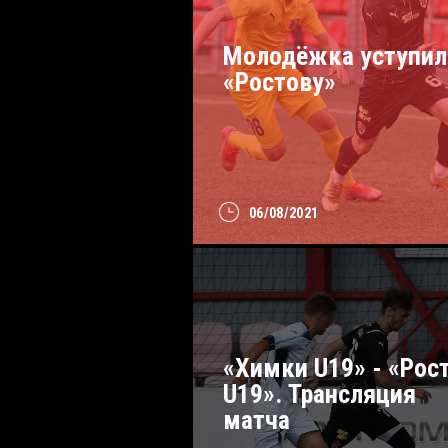
Молодёжка уступил
«Ростову»
06/08/2021
«Химки U19» - «Рос
U19». Трансляция
матча