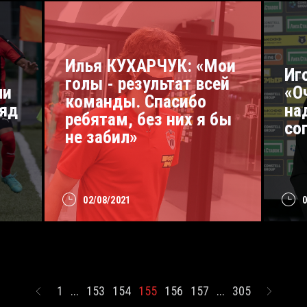
Илья КУХАРЧУК: «Мои
Иг
голы - результат всей
ли
«О
команды. Спасибо
ряд
на
ребятам, без них я бы
со
не забил»
02/08/2021
1
...
153
154
155
156
157
...
305