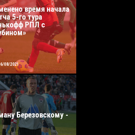
менено время начала
тча 5-го тура
нькофф РПЛ с
убином»
06/08/2021
ману Березовскому -
!