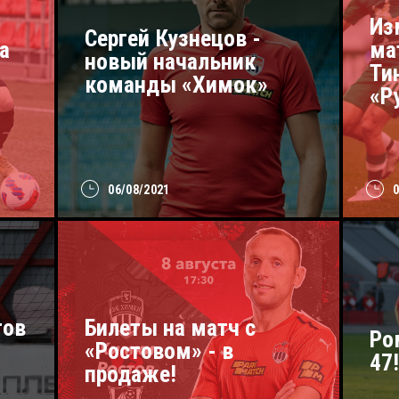
Из
Сергей Кузнецов -
а
ма
новый начальник
Ти
команды «Химок»
«Р
06/08/2021
тов
Билеты на матч с
Ро
«Ростовом» - в
47
продаже!