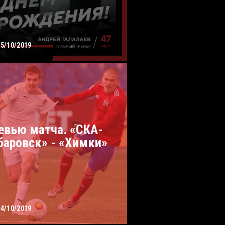
05/10/2019
евью матча. «СКА-
баровск» - «Химки»
04/10/2019