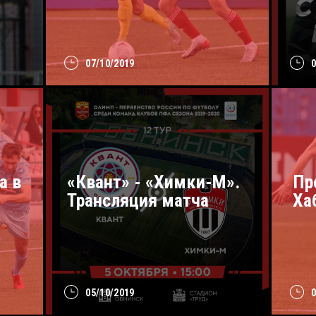
07/10/2019
а в
«Квант» - «Химки-М».
Пр
Трансляция матча
Ха
05/10/2019