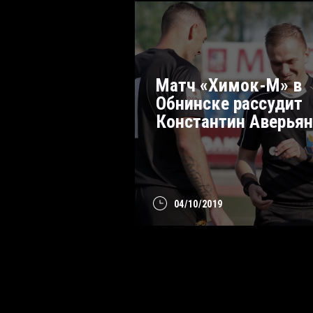
Матч «Химок-М» в
Обнинске рассудит
Константин Аверья
04/10/2019