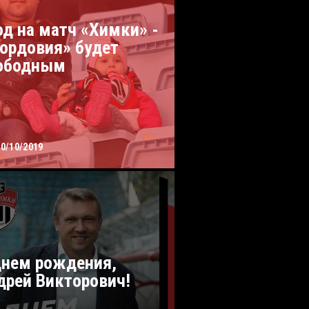
од на матч «Химки» -
ордовия» будет
ободным
10/10/2019
днем рождения,
дрей Викторович!