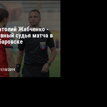
атолий Жабченко -
авный судья матча в
баровске
01/10/2019