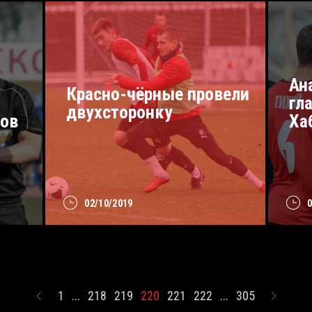
Ан
Красно-чёрные провели
гл
двухсторонку
нов
Ха
02/10/2019
1
...
218
219
220
221
222
...
305