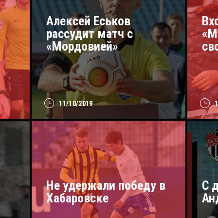
Алексей Еськов
Вх
рассудит матч с
«М
«Мордовией»
св
11/10/2019
Не удержали победу в
С 
Хабаровске
Ан