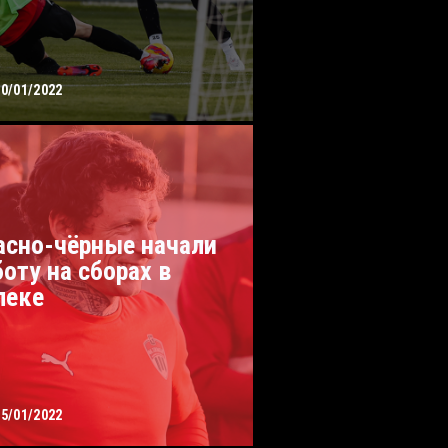
20/01/2022
асно-чёрные начали
боту на сборах в
леке
15/01/2022