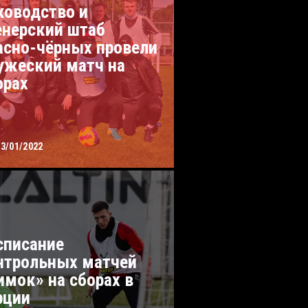
ководство и
енерский штаб
асно-чёрных провели
ужеский матч на
орах
23/01/2022
списание
нтрольных матчей
имок» на сборах в
рции