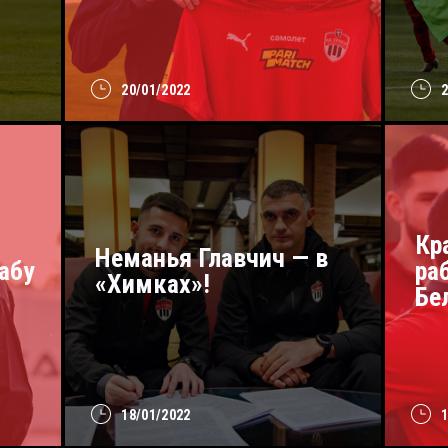
20/01/2022
Кр
Неманья Главчич — в
абу
ра
«Химках»!
Бе
18/01/2022