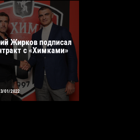
ий Жирков подписал
нтракт с «Химками»
13/01/2022