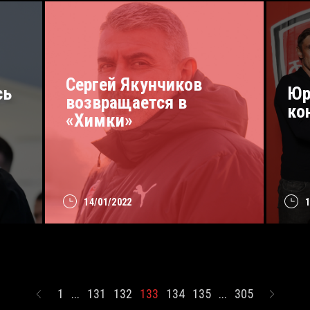
Сергей Якунчиков
сь
Юр
возвращается в
ко
«Химки»
14/01/2022
1
...
131
132
133
134
135
...
305