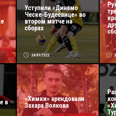
Ру
Уступили «Динамо
тр
Ческе-Будеёвице» во
кр
ке
втором матче на
др
сборах
сб
24/01/2022
Ра
«Химки» арендовали
ко
е в
Захара Волкова
«Х
Ту