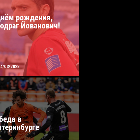
днём рождения,
одраг Йованович!
24/03/2022
беда в
атеринбурге