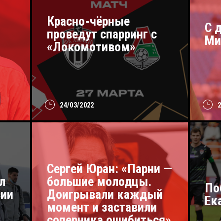
Красно-чёрные
С 
проведут спарринг с
Ми
«Локомотивом»
24/03/2022
Сергей Юран: «Парни —
л
большие молодцы.
По
сии
Доигрывали каждый
Ек
момент и заставили
соперника ошибиться»