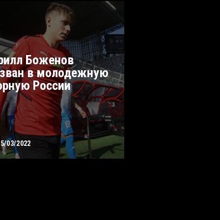
рилл Боженов
зван в молодежную
орную России
15/03/2022