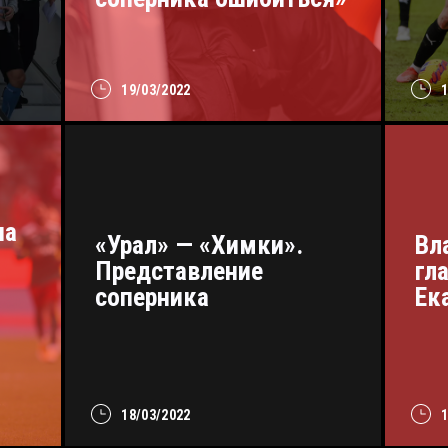
19/03/2022
на
«Урал» — «Химки».
Вл
Представление
гл
соперника
Ек
18/03/2022