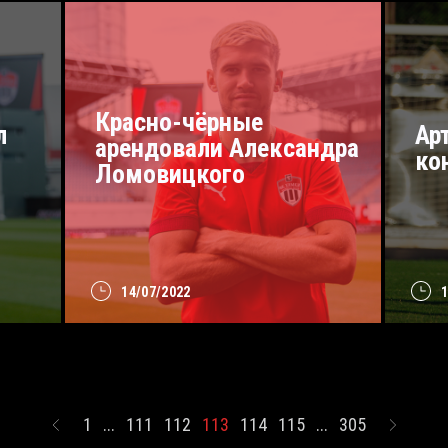
Красно-чёрные
л
Ар
арендовали Александра
ко
Ломовицкого
14/07/2022
1
...
111
112
113
114
115
...
305