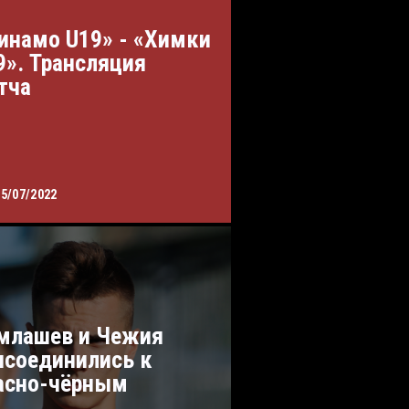
инамо U19» - «Химки
9». Трансляция
тча
15/07/2022
млашев и Чежия
исоединились к
асно-чёрным