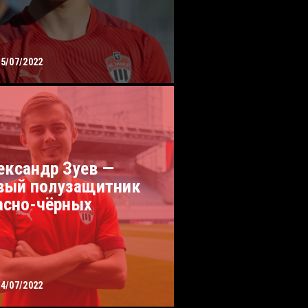
15/07/2022
ександр Зуев —
вый полузащитник
асно-чёрных
14/07/2022