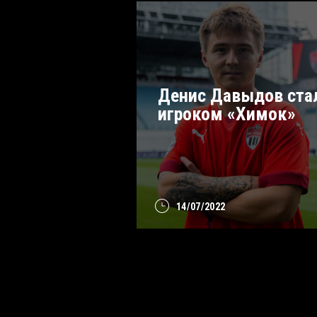
Денис Давыдов ста
игроком «Химок»
14/07/2022