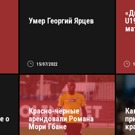
«Д
Умер Георгий Ярцев
U1
ма
15/07/2022
Красно-чёрные
Ка
е о
арендовали Романа
пр
Мори Гбане
кр