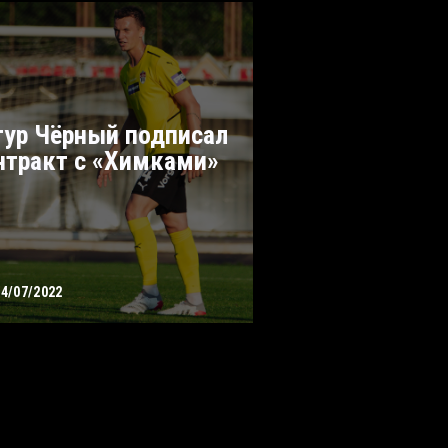
тур Чёрный подписал
нтракт с «Химками»
14/07/2022