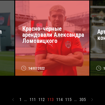
Красно-чёрные
л
Ар
арендовали Александра
ко
Ломовицкого
14/07/2022
1
...
111
112
113
114
115
...
305