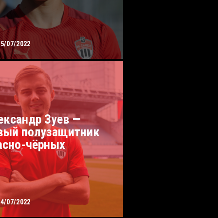
15/07/2022
ександр Зуев —
вый полузащитник
асно-чёрных
14/07/2022