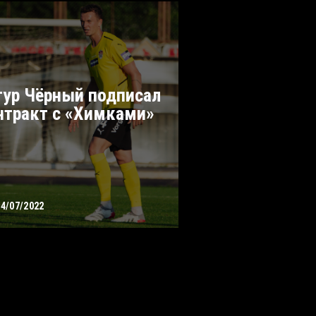
тур Чёрный подписал
нтракт с «Химками»
14/07/2022