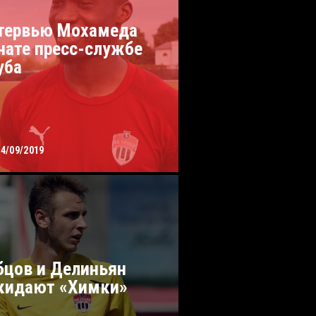
тервью Мохамеда
нате пресс-службе
уба
04/09/2019
бцов и Делиньян
кидают «Химки»