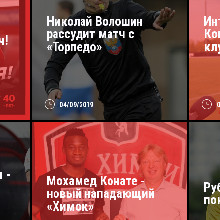
Николай Волошин
Ин
рассудит матч с
Ко
ч!
«Торпедо»
кл
04/09/2019
 -
Мохамед Конате -
Ру
новый нападающий
по
«Химок»