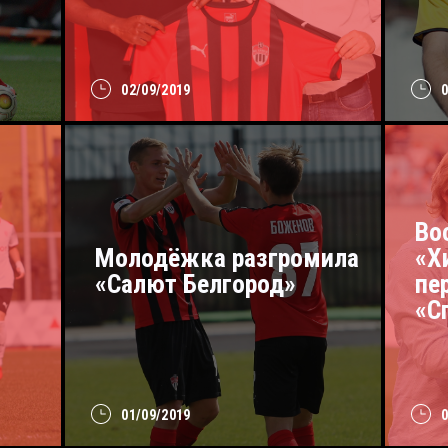
02/09/2019
Во
Молодёжка разгромила
«Х
«Салют Белгород»
пе
«С
01/09/2019