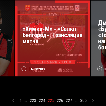
Дм
»
«Химки-М» - «Салют
«Б
Белгород». Трансляция
«Т
матча
на
бо
01/09/2019
1
...
223
224
225
226
227
...
305