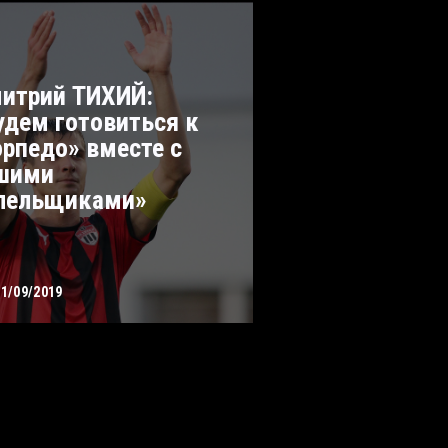
итрий ТИХИЙ:
удем готовиться к
орпедо» вместе с
шими
лельщиками»
01/09/2019