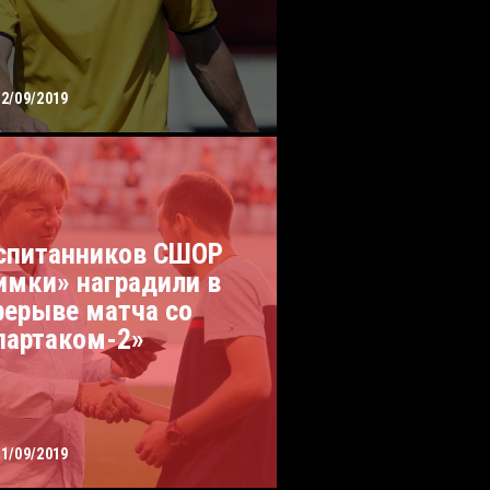
02/09/2019
спитанников СШОР
имки» наградили в
рерыве матча со
партаком-2»
01/09/2019