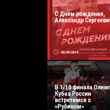
С Днем рождения,
Александр Сергееви
05/09/2019
В 1/16 финала Олимп
Кубка России
встретимся с
«Рубином»