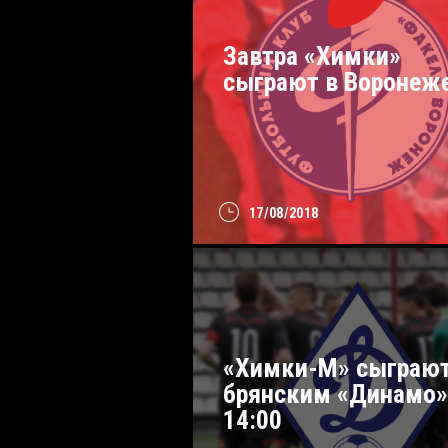
Завтра «Химки»
сыграют в Воронеж
17/08/2018
«Химки-М» сыграют
брянским «Динамо»
14:00