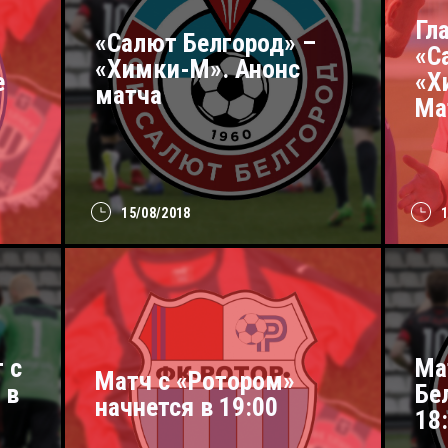
Гл
«Салют Белгород» –
«С
«Химки-М». Анонс
е
«Х
матча
Ма
15/08/2018
 с
Ма
Матч с «Ротором»
 в
Бе
начнется в 19:00
18