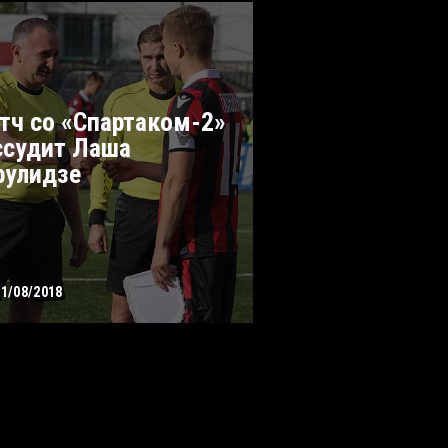
тч со «Спартаком-2»
ссудит Лаша
рулидзе
11/08/2018