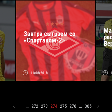
Ма
Завтра сыграем со
ра
«Спартаком-2»
Ве
11/08/2018
1
...
272
273
274
275
276
...
305