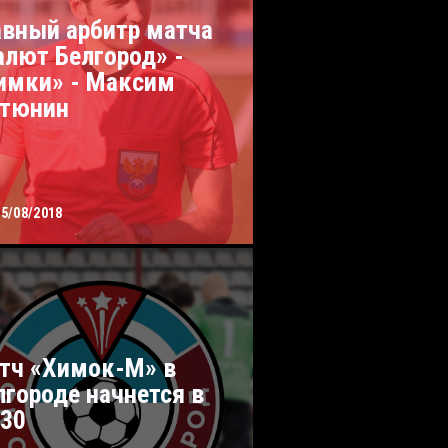
авный арбитр матча
алют Белгород» -
имки» - Максим
тюнин
15/08/2018
тч «Химок-М» в
лгороде начнется в
:30