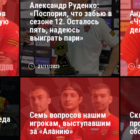
Александр Руденко:
ов
«Поспорил, что забью в
Ан
ную
сезоне 12. Осталось
«Ч
пять, надеюсь
де
выиграть пари»
21/11/2023
Cемь вопросов нашим
Ск
еда
игрокам, выступавшим
пр
за «Аланию»
сб