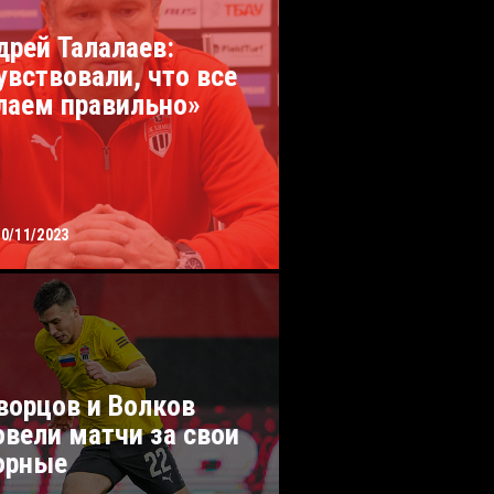
дрей Талалаев:
увствовали, что все
лаем правильно»
20/11/2023
ворцов и Волков
овели матчи за свои
орные