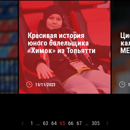
Красивая история
Ци
юного болельщика
ка
«Химок» из Тольятти
МЕ
15/11/2023
1
...
63
64
65
66
67
...
305