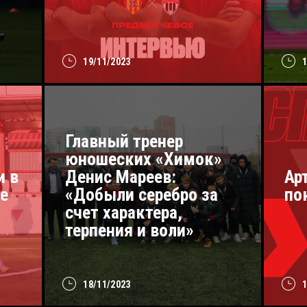
19/11/2023
Главный тренер
юношеских «Химок»
и в
Денис Мареев:
Ар
е
«Добыли серебро за
по
счет характера,
терпения и воли»
18/11/2023