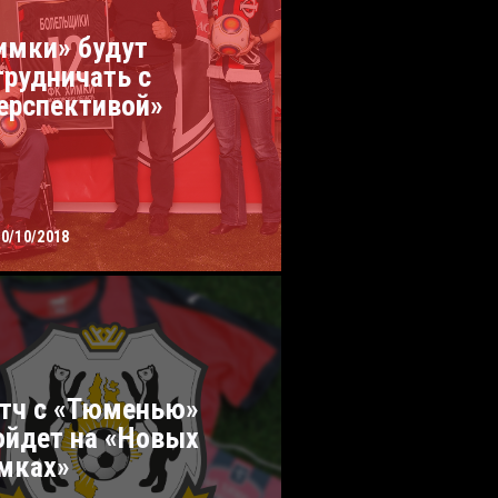
имки» будут
трудничать с
ерспективой»
10/10/2018
тч с «Тюменью»
ойдет на «Новых
мках»