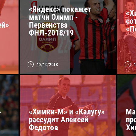
«Яндекс» покажет
«Х
матчи Олимп -
со
ей»
Первенства
«П
ФНЛ-2018/19
12/10/2018
»
«Химки-М» и «Калугу»
Ма
рассудит Алексей
пр
Федотов
Хи