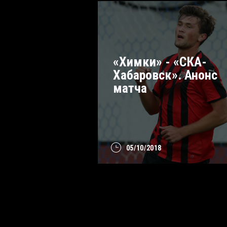
«Химки» - «СКА-
Хабаровск». Анонс
матча
05/10/2018