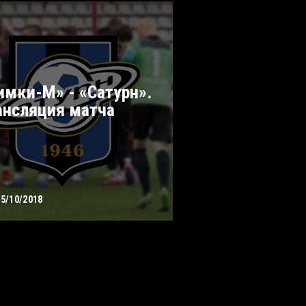
имки-М» - «Сатурн».
ансляция матча
05/10/2018