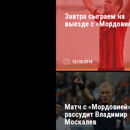
Завтра сыграем на
выезде с «Мордови
12/10/2018
Матч с «Мордовией
рассудит Владимир
Москалев