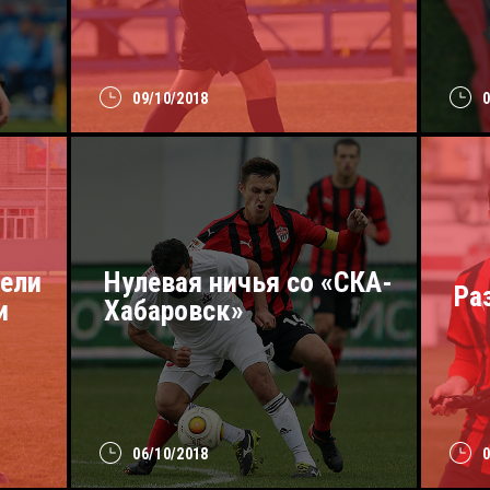
09/10/2018
вели
Нулевая ничья со «СКА-
Ра
и
Хабаровск»
06/10/2018