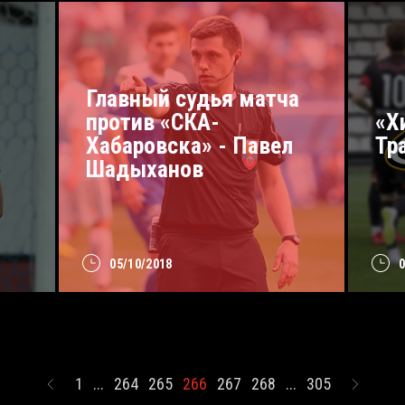
Главный судья матча
против «СКА-
«Х
Хабаровска» - Павел
Тр
Шадыханов
05/10/2018
1
...
264
265
266
267
268
...
305