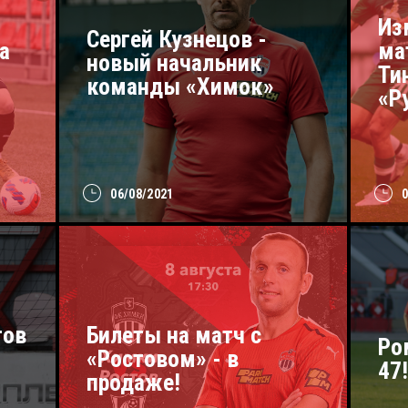
Из
Сергей Кузнецов -
а
ма
новый начальник
Ти
команды «Химок»
«Р
06/08/2021
тов
Билеты на матч с
Ро
«Ростовом» - в
47
продаже!