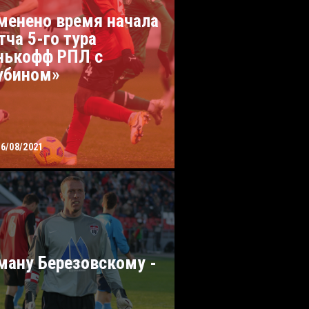
менено время начала
тча 5-го тура
нькофф РПЛ с
убином»
06/08/2021
ману Березовскому -
!