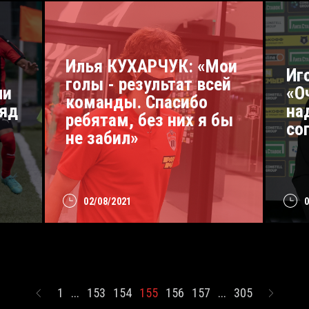
Илья КУХАРЧУК: «Мои
Иг
голы - результат всей
ли
«О
команды. Спасибо
ряд
на
ребятам, без них я бы
со
не забил»
02/08/2021
1
...
153
154
155
156
157
...
305