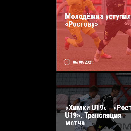
Молодёжка уступил
«Ростову»
06/08/2021
«Химки U19» - «Рос
U19». Трансляция
матча