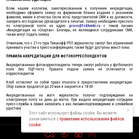
Всем нашим коллегам, заинтересованным в получении аккредитации,
необходимо оформить заявку на фирменном бланке издания с указанием
фамилии, имени и отчества (если есть) представителей СМИ и их должности,
заверить его подписью руководителя и печатью. Заявку необходимо прислать
по электронной почте на адрес
press@fckhimki.ru
с темой письма
«Аккредитация на «Спартак». Блогеры, не являющиеся сотрудниками СМИ,
также могут подать заявку.
Отмечаем, что с 21-го тура Тинькофф РПЛ журналисты смогут без ограничений
принимать участие в пресс-конференциях, также будут доступны микст-зоны.
ПРАВИЛА АККРЕДИТАЦИИ ДЛЯ ФОТОКОРРЕСПОНДЕНТОВ
Аккредитованные фотокорреспонденты теперь смогут работать у футбольного
поля без ПЦР-теста. Правила подачи заявки не отличаются от
корреспондентов.
Клуб оставляет за собой право отказать в предоставлении аккредитации.
Сбор заявок продлится до 20 мая и закроется в 18:00.
Аккредитованные на матч журналисты получат подтверждение на
электронную почту за день до матча. При выдаче аккредитации сотрудник
пресс-службы в праве запросить у вас письмо-подтверждение и служебное
удостоверение.
Этот сайт использует файлы cookie. Вы можете
ознакомиться с
правилами использования файлов
cookie