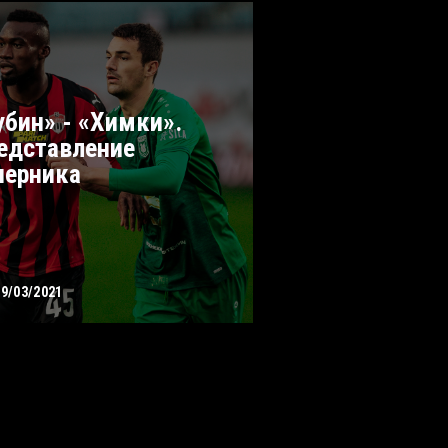
убин» - «Химки».
едставление
перника
19/03/2021