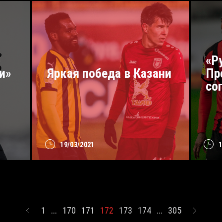
«Р
и»
Яркая победа в Казани
Пр
со
19/03/2021
1
...
170
171
172
173
174
...
305