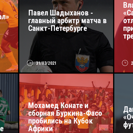
Вл
Павел Шадыханов -
«С
ал»
главный арбитр матча в
от
Санкт-Петербурге
пр
тр
31/03/2021
Мохамед Конате и
Да
сборная Буркина-Фасо
«О
пробились на Кубок
фу
е
Африки