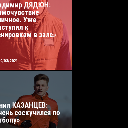
адимир ДЯДЮН:
амочувствие
личное. Уже
иступил к
енировкам в зале»
29/03/2021
нил КАЗАНЦЕВ:
чень соскучился по
тболу»