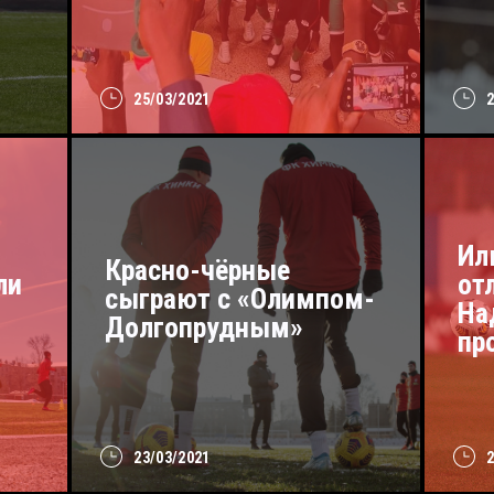
25/03/2021
Ил
Красно-чёрные
ли
от
сыграют с «Олимпом-
На
Долгопрудным»
пр
23/03/2021