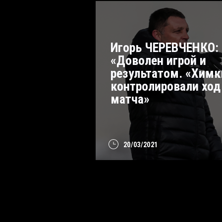
Игорь ЧЕРЕВЧЕНКО:
«Доволен игрой и
результатом. «Химк
контролировали ход
матча»
20/03/2021