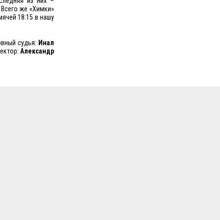
следняя из них –
 Всего же «Химки»
мячей 18:15 в нашу
рвный судья:
Инал
пектор:
Александр