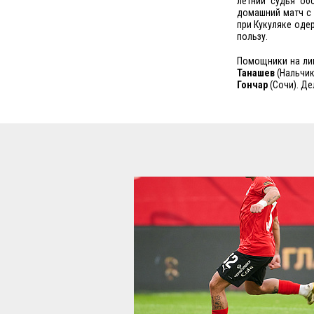
летний судья об
домашний матч с 
при Кукуляке одер
пользу.
Помощники на ли
Танашев
(Нальчик
Гончар
(Сочи). Де