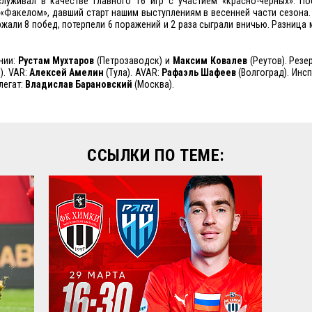
служивал в качестве главного 16 игр с участием «красно-черных». По
«Факелом», давший старт нашим выступлениям в весенней части сезона.
жали 8 побед, потерпели 6 поражений и 2 раза сыграли вничью. Разница 
нии:
Рустам Мухтаров
(Петрозаводск) и
Максим Ковалев
(Реутов). Резе
). VAR:
Алексей Амелин
(Тула). AVAR:
Рафаэль Шафеев
(Волгоград). Инс
легат:
Владислав Барановский
(Москва).
ССЫЛКИ ПО ТЕМЕ: