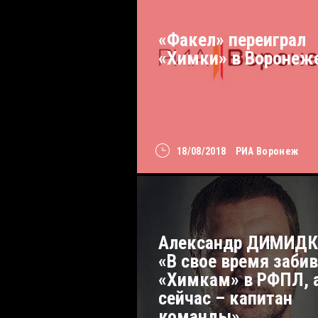
«Факел» переиграл
«Химки» в Воронеж
18/08/2018
РИА Воронеж
Александр ДИМИДК
«В свое время заби
«Химкам» в РФПЛ, 
сейчас – капитан
команды»