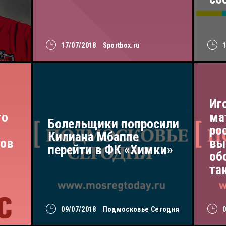
17/07/2018
Sportbox.ru
Иг
то
ма
Болельщики попросили
ро
Килиана Мбаппе
мов
вы
перейти в ФК «Химки»
об
та
09/07/2018
Подмосковье Сегодня