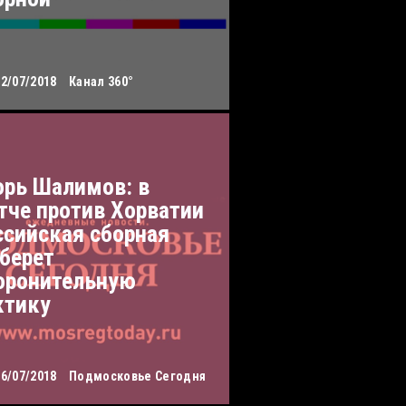
12/07/2018
Канал 360°
орь Шалимов: в
тче против Хорватии
ссийская сборная
берет
оронительную
ктику
06/07/2018
Подмосковье Сегодня