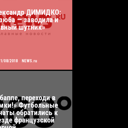
ександр ДИМИДКО:
зюба — заводила и
авный шутник»
11/08/2018
NEWS.ru
баппе, переходи в
мки!» Футбольные
наты обратились к
езде французской
орной