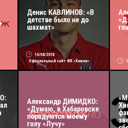
Денис КАВЛИНОВ: «В
Ал
детстве было не до
«Д
е
шахмат»
гл
16/08/2018
Официальный сайт ФК «Химки»
О:
«М
Александр ДИМИДКО:
вал
Хи
«Думаю, в Хабаровске
а
фа
порадуются моему
зв
голу «Лучу»
сб