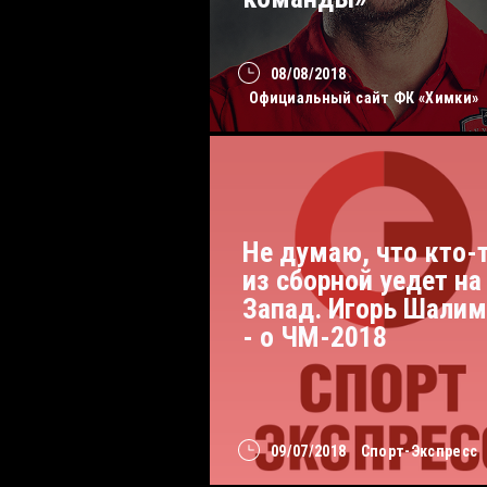
08/08/2018
Официальный сайт ФК «Химки»
Не думаю, что кто-
из сборной уедет на
Запад. Игорь Шали
- о ЧМ-2018
09/07/2018
Спорт-Экспресс