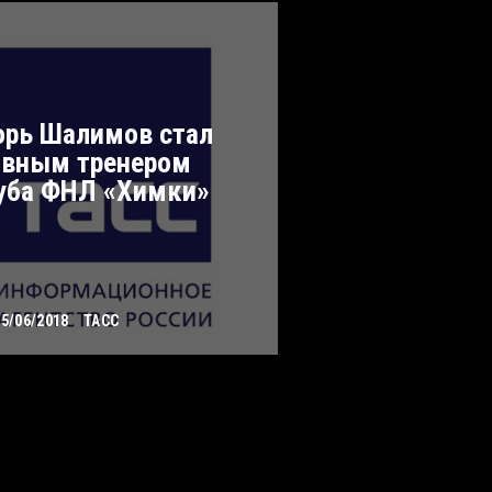
орь Шалимов стал
авным тренером
уба ФНЛ «Химки»
05/06/2018
ТАСС