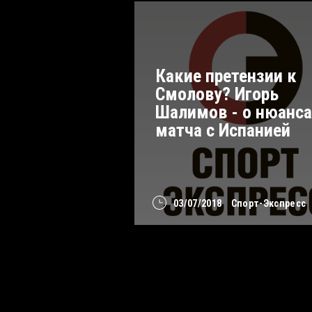
Какие претензии к
Смолову? Игорь
Шалимов - о нюанса
матча с Испанией
03/07/2018
Спорт-Экспресс