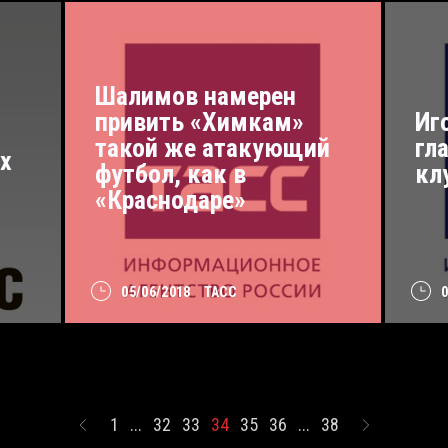
Шалимов намерен
привить «Химкам»
Иг
такой же атакующий
гл
х
футбол, как в
кл
«Краснодаре»
05/06/2018
ТАСС
1
...
32
33
34
35
36
...
38