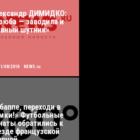
ександр ДИМИДКО:
зюба — заводила и
авный шутник»
11/08/2018
NEWS.ru
баппе, переходи в
мки!» Футбольные
наты обратились к
езде французской
орной