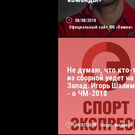
08/08/2018
Официальный сайт ФК «Химки»
Не думаю, что кто-
из сборной уедет на
Запад. Игорь Шали
- о ЧМ-2018
09/07/2018
Спорт-Экспресс