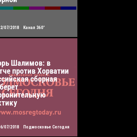
12/07/2018
Канал 360°
орь Шалимов: в
тче против Хорватии
ссийская сборная
берет
оронительную
ктику
06/07/2018
Подмосковье Сегодня