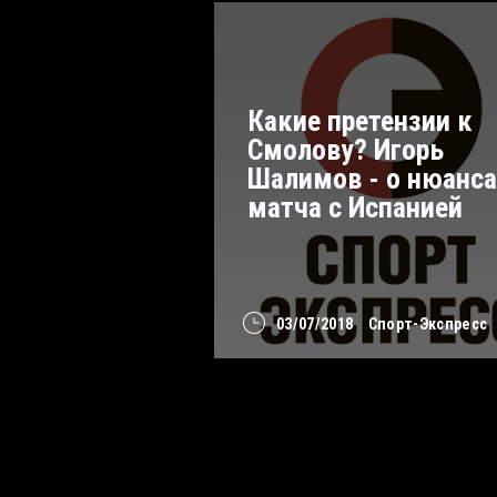
Какие претензии к
Смолову? Игорь
Шалимов - о нюанса
матча с Испанией
03/07/2018
Спорт-Экспресс