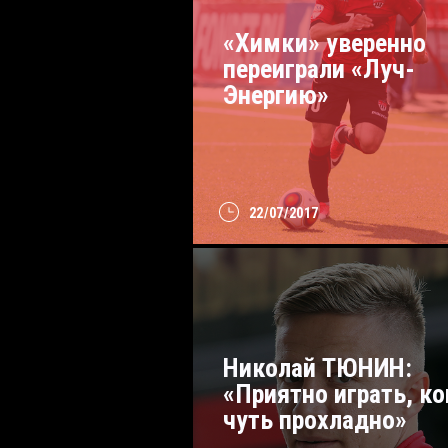
«Химки» уверенно
переиграли «Луч-
Энергию»
22/07/2017
Николай ТЮНИН:
«Приятно играть, ко
чуть прохладно»