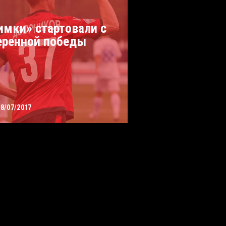
имки» стартовали с
еренной победы
08/07/2017