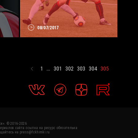
08/07/2017
1
...
301
302
303
304
305
и». © 2016-2026
ериалов сайта ссылка на ресурс обязательна
щайтесь на press@fckhimki.ru