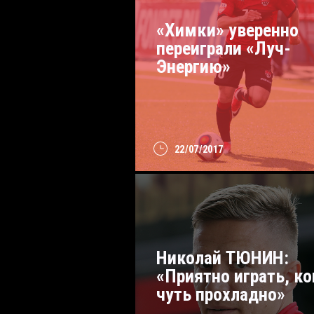
«Химки» уверенно
переиграли «Луч-
Энергию»
22/07/2017
Николай ТЮНИН:
«Приятно играть, ко
чуть прохладно»