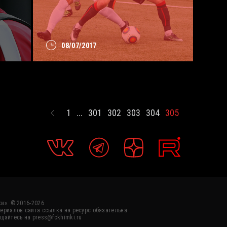
08/07/2017
1
...
301
302
303
304
305
и». © 2016-2026
ериалов сайта ссылка на ресурс обязательна
щайтесь на press@fckhimki.ru