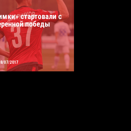
имки» стартовали с
еренной победы
08/07/2017