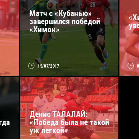
Матч с «Кубанью»
«Х
завершился победой
ув
«Химок»
15/07/2017
Денис ТАЛАЛАЙ:
гда
«Победа была не такой
уж легкой»