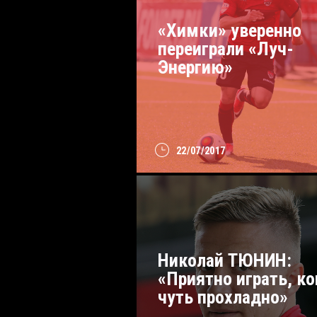
«Химки» уверенно
переиграли «Луч-
Энергию»
22/07/2017
Николай ТЮНИН:
«Приятно играть, ко
чуть прохладно»