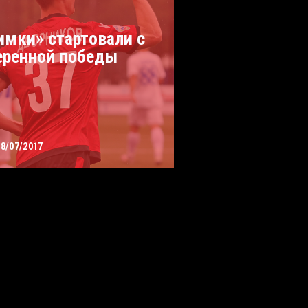
имки» стартовали с
еренной победы
08/07/2017