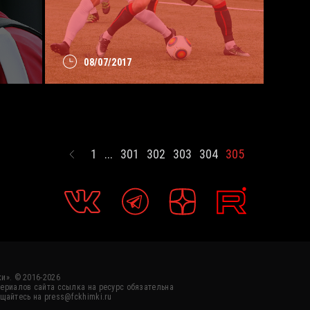
08/07/2017
1
...
301
302
303
304
305
и». © 2016-2026
ериалов сайта ссылка на ресурс обязательна
щайтесь на press@fckhimki.ru