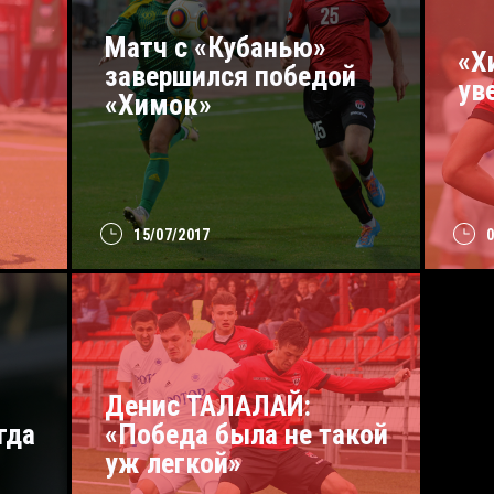
Матч с «Кубанью»
«Х
завершился победой
ув
«Химок»
15/07/2017
Денис ТАЛАЛАЙ:
гда
«Победа была не такой
уж легкой»