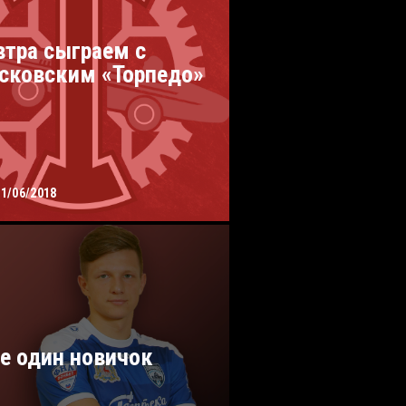
втра сыграем с
сковским «Торпедо»
21/06/2018
е один новичок