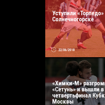
Уступили «Торпедо»
Солнечногорске
22/06/2018
«Химки-М» разгром
«Сетунь» и вышли в
четвертьфинал Кубк
Москвы