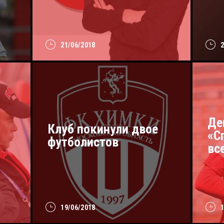
21/06/2018
Де
Клуб покинули двое
«С
футболистов
вс
19/06/2018