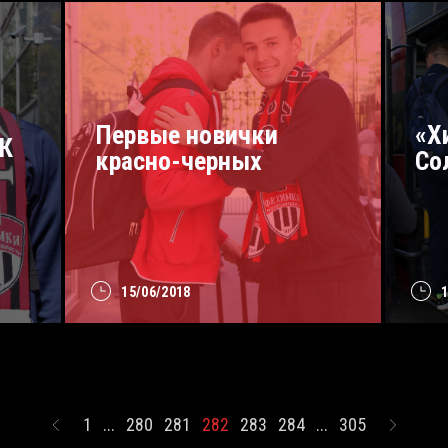
Первые новички
«Х
ФК
красно-черных
Со
15/06/2018
1
...
280
281
282
283
284
...
305