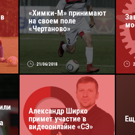
«Химки-М» принимают
 в
За
на своем поле
мо
«Чертаново»
21/06/2018
или
Александр Ширко
примет участие в
Ещ
а
видеоонлайне «СЭ»