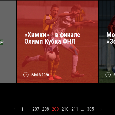
«Химки» - в финале
Мо
а»
Олимп Кубка ФНЛ
«З
24/02/2020
1
...
207
208
209
210
211
...
305