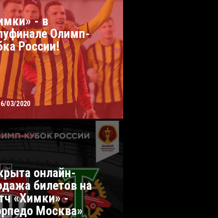
имки» - в
луфинале Олимп-
бка России!
06/03/2020
крыта онлайн-
одажа билетов на
тч «Химки» -
орпедо Москва»