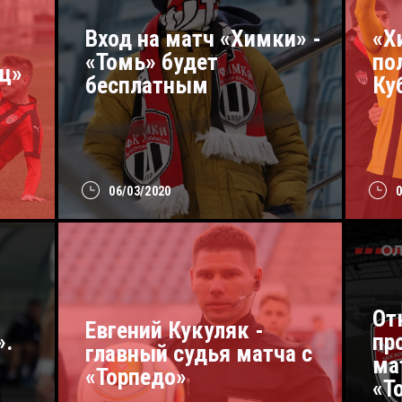
Вход на матч «Химки» -
«Х
«Томь» будет
по
ц»
бесплатным
Ку
06/03/2020
От
Евгений Кукуляк -
».
пр
главный судья матча с
ма
«Торпедо»
«Т