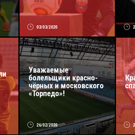
03/03/2020
Уважаемые
ли
болельщики красно-
Кр
чёрных и московского
сп
«Торпедо»!
26/02/2020