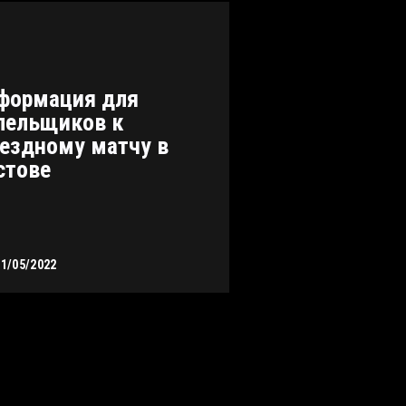
формация для
лельщиков к
ездному матчу в
стове
11/05/2022