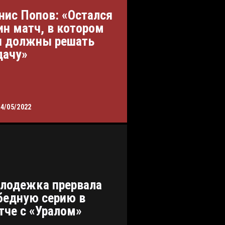
нис Попов: «Остался
ин матч, в котором
 должны решать
дачу»
14/05/2022
лодежка прервала
бедную серию в
тче с «Уралом»