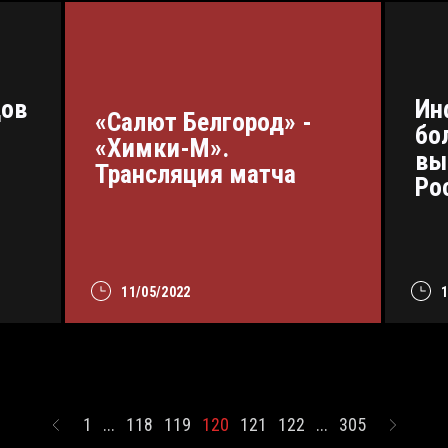
дов
Ин
«Салют Белгород» -
бо
«Химки-М».
-
вы
Трансляция матча
Ро
11/05/2022
1
...
118
119
120
121
122
...
305