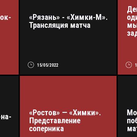
Де
ок-
«Рязань» - «Химки-М».
од
Трансляция матча
мы
за
15/05/2022
«Ростов» — «Химки».
Мо
-на-
Представление
по
соперника
ма