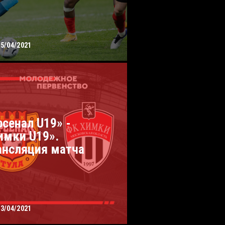
05/04/2021
рсенал U19» -
имки U19».
ансляция матча
03/04/2021