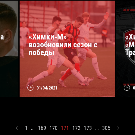
а
«Химки-М»
«Х
возобновили сезон с
«М
победы
Тр
01/04/2021
1
...
169
170
171
172
173
...
305