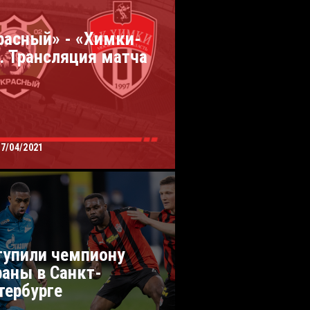
расный» - «Химки-
. Трансляция матча
07/04/2021
тупили чемпиону
раны в Санкт-
тербурге