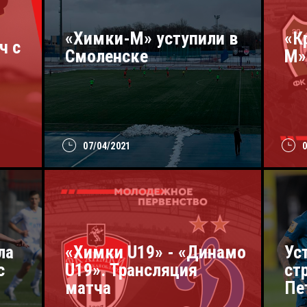
«Химки-М» уступили в
«К
ч с
Смоленске
М»
07/04/2021
ла
«Химки U19» - «Динамо
Ус
с
U19». Трансляция
ст
матча
Пе