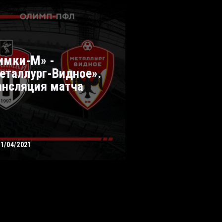
имки-М» -
еталлург-Видное».
ансляция матча
01/04/2021