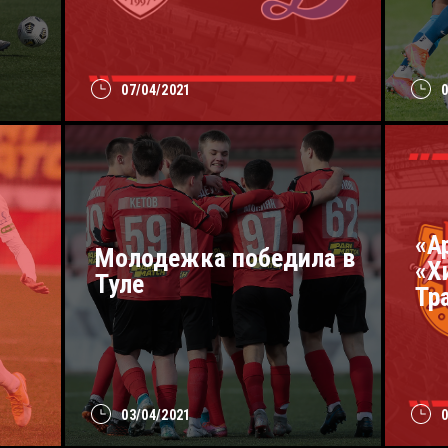
07/04/2021
«А
Молодежка победила в
«Х
Туле
Тр
03/04/2021